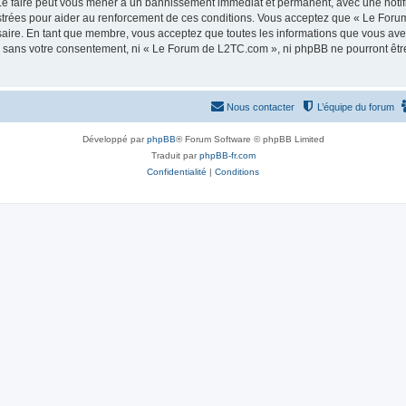
e faire peut vous mener à un bannissement immédiat et permanent, avec une notifica
strées pour aider au renforcement de ces conditions. Vous acceptez que « Le Foru
saire. En tant que membre, vous acceptez que toutes les informations que vous av
tie sans votre consentement, ni « Le Forum de L2TC.com », ni phpBB ne pourront êt
Nous contacter
L’équipe du forum
Développé par
phpBB
® Forum Software © phpBB Limited
Traduit par
phpBB-fr.com
Confidentialité
|
Conditions