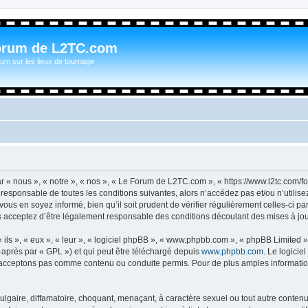
orum de L2TC.com
um sur les lieux de tournage
n
« nous », « notre », « nos », « Le Forum de L2TC.com », « https://www.l2tc.com/f
t responsable de toutes les conditions suivantes, alors n’accédez pas et/ou n’util
vous en soyez informé, bien qu’il soit prudent de vérifier régulièrement celles-ci 
acceptez d’être légalement responsable des conditions découlant des mises à jour
ls », « eux », « leur », « logiciel phpBB », « www.phpbb.com », « phpBB Limited »,
-après par « GPL ») et qui peut être téléchargé depuis
www.phpbb.com
. Le logicie
acceptons pas comme contenu ou conduite permis. Pour de plus amples informations
lgaire, diffamatoire, choquant, menaçant, à caractère sexuel ou tout autre contenu 