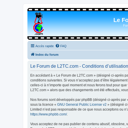
Le F
For
Accès rapide
FAQ
Index du forum
Le Forum de L2TC.com - Conditions d’utilisatio
En accédant à « Le Forum de L2TC.com » (désigné ci-après par 
conditions suivantes. Si vous n’acceptez pas d’être légalemen
celles-ci à n’importe quel moment et nous ferons tout pour que 
L2TC.com » alors que des changements ont été effectués, vous 
Nos forums sont développés par phpBB (désigné ci-après par « i
sous la licence «
GNU General Public License v2
» (désigné ci
Limited n’est pas responsable de ce que nous acceptons ou n’
https://www.phpbb.com/
.
Vous acceptez de ne pas publier de contenu abusif, obscène, vu