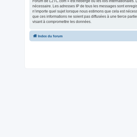
Forum de L2TC.com » est hébergé ou les lois internationales. L
nécessaire. Les adresses IP de tous les messages sont enregi
n’importe quel sujet lorsque nous estimons que cela est néces
que ces informations ne soient pas diffusées à une tierce par
visant à compromettre les données.
Index du forum