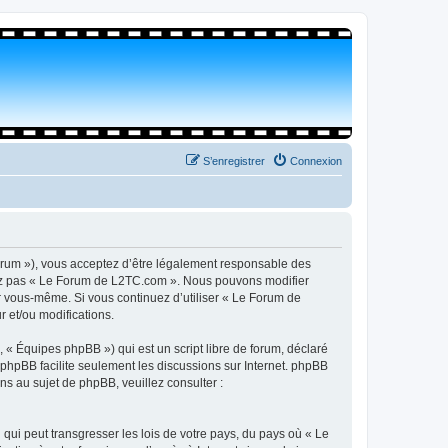
S’enregistrer
Connexion
orum »), vous acceptez d’être légalement responsable des
isez pas « Le Forum de L2TC.com ». Nous pouvons modifier
par vous-même. Si vous continuez d’utiliser « Le Forum de
 et/ou modifications.
 « Équipes phpBB ») qui est un script libre de forum, déclaré
l phpBB facilite seulement les discussions sur Internet. phpBB
 au sujet de phpBB, veuillez consulter :
qui peut transgresser les lois de votre pays, du pays où « Le