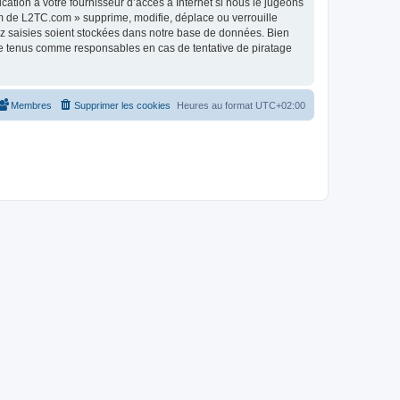
tion à votre fournisseur d’accès à Internet si nous le jugeons
m de L2TC.com » supprime, modifie, déplace ou verrouille
ez saisies soient stockées dans notre base de données. Bien
re tenus comme responsables en cas de tentative de piratage
Membres
Supprimer les cookies
Heures au format
UTC+02:00