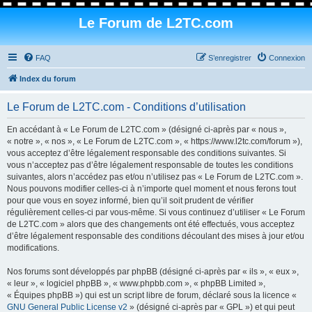
Le Forum de L2TC.com
FAQ
S’enregistrer
Connexion
Index du forum
Le Forum de L2TC.com - Conditions d’utilisation
En accédant à « Le Forum de L2TC.com » (désigné ci-après par « nous »,
« notre », « nos », « Le Forum de L2TC.com », « https://www.l2tc.com/forum »),
vous acceptez d’être légalement responsable des conditions suivantes. Si
vous n’acceptez pas d’être légalement responsable de toutes les conditions
suivantes, alors n’accédez pas et/ou n’utilisez pas « Le Forum de L2TC.com ».
Nous pouvons modifier celles-ci à n’importe quel moment et nous ferons tout
pour que vous en soyez informé, bien qu’il soit prudent de vérifier
régulièrement celles-ci par vous-même. Si vous continuez d’utiliser « Le Forum
de L2TC.com » alors que des changements ont été effectués, vous acceptez
d’être légalement responsable des conditions découlant des mises à jour et/ou
modifications.
Nos forums sont développés par phpBB (désigné ci-après par « ils », « eux »,
« leur », « logiciel phpBB », « www.phpbb.com », « phpBB Limited »,
« Équipes phpBB ») qui est un script libre de forum, déclaré sous la licence «
GNU General Public License v2
» (désigné ci-après par « GPL ») et qui peut