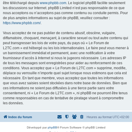
être téléchargé depuis
www.phpbb.com
. Le logiciel phpBB facilite seulement
les discussions sur Internet. phpBB Limited n’est pas responsable de ce que
nous acceptons ou n’acceptons pas comme contenu ou conduite permis. Pour
de plus amples informations au sujet de phpBB, veuillez consulter :
https://www.phpbb.com/
.
Vous acceptez de ne pas publier de contenu abusif, obscène, vulgaire,
diffamatoire, choquant, menaçant, à caractère sexuel ou tout autre contenu qui
peut transgresser les lois de votre pays, du pays où « Le Forum de
L2TC.com » est hébergé ou les lois internationales. Le faire peut vous mener à
un bannissement immédiat et permanent, avec une notification à votre
fournisseur d’accès à Internet si nous le jugeons nécessaire. Les adresses IP
de tous les messages sont enregistrées pour aider au renforcement de ces
conditions. Vous acceptez que « Le Forum de L2TC.com » supprime, modifie,
déplace ou verrouille n’importe quel sujet lorsque nous estimons que cela est
nécessaire. En tant que membre, vous acceptez que toutes les informations
que vous avez saisies soient stockées dans notre base de données. Bien que
ces informations ne soient pas diffusées à une tierce partie sans votre
consentement, ni « Le Forum de L2TC.com », ni phpBB ne pourront être tenus
comme responsables en cas de tentative de piratage visant à compromettre
les données.
Index du forum
Heures au format
UTC+02:00
Développé par
phpBB
® Forum Software © phpBB Limited