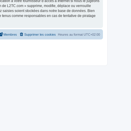
tion à votre fournisseur d’accès à Internet si nous le jugeons
m de L2TC.com » supprime, modifie, déplace ou verrouille
ez saisies soient stockées dans notre base de données. Bien
re tenus comme responsables en cas de tentative de piratage
Membres
Supprimer les cookies
Heures au format
UTC+02:00