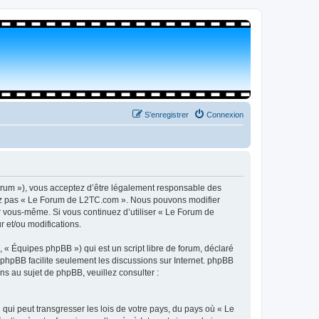
S’enregistrer
Connexion
orum »), vous acceptez d’être légalement responsable des
isez pas « Le Forum de L2TC.com ». Nous pouvons modifier
par vous-même. Si vous continuez d’utiliser « Le Forum de
 et/ou modifications.
 « Équipes phpBB ») qui est un script libre de forum, déclaré
l phpBB facilite seulement les discussions sur Internet. phpBB
 au sujet de phpBB, veuillez consulter :
qui peut transgresser les lois de votre pays, du pays où « Le