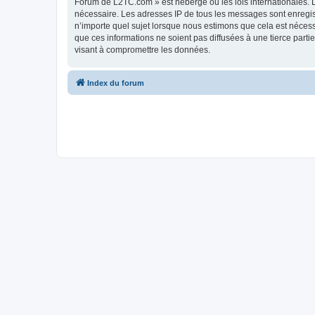
Forum de L2TC.com » est hébergé ou les lois internationales. L
nécessaire. Les adresses IP de tous les messages sont enregi
n’importe quel sujet lorsque nous estimons que cela est néces
que ces informations ne soient pas diffusées à une tierce par
visant à compromettre les données.
Index du forum