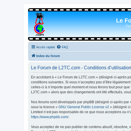
Le F
For
Accès rapide
FAQ
Index du forum
Le Forum de L2TC.com - Conditions d’utilisatio
En accédant à « Le Forum de L2TC.com » (désigné ci-après par 
conditions suivantes. Si vous n’acceptez pas d’être légalemen
celles-ci à n’importe quel moment et nous ferons tout pour que 
L2TC.com » alors que des changements ont été effectués, vous 
Nos forums sont développés par phpBB (désigné ci-après par « i
sous la licence «
GNU General Public License v2
» (désigné ci
Limited n’est pas responsable de ce que nous acceptons ou n’
https://www.phpbb.com/
.
Vous acceptez de ne pas publier de contenu abusif, obscène, vu