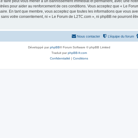
e faire peut vous mener à un bannissement immédiat et permanent, avec une notifica
strées pour aider au renforcement de ces conditions. Vous acceptez que « Le Foru
saire. En tant que membre, vous acceptez que toutes les informations que vous av
tie sans votre consentement, ni « Le Forum de L2TC.com », ni phpBB ne pourront êt
Nous contacter
L’équipe du forum
Développé par
phpBB
® Forum Software © phpBB Limited
Traduit par
phpBB-fr.com
Confidentialité
|
Conditions