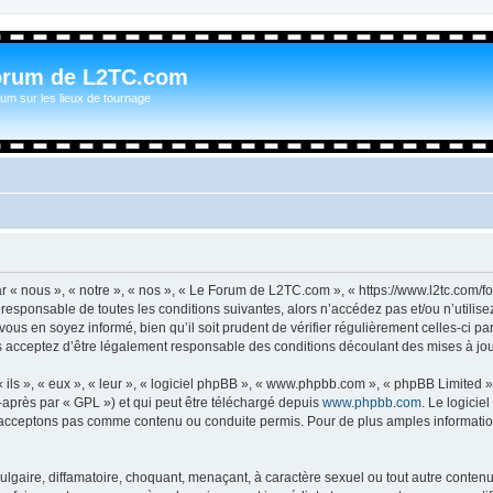
orum de L2TC.com
um sur les lieux de tournage
n
« nous », « notre », « nos », « Le Forum de L2TC.com », « https://www.l2tc.com/f
t responsable de toutes les conditions suivantes, alors n’accédez pas et/ou n’util
vous en soyez informé, bien qu’il soit prudent de vérifier régulièrement celles-ci 
acceptez d’être légalement responsable des conditions découlant des mises à jour
ls », « eux », « leur », « logiciel phpBB », « www.phpbb.com », « phpBB Limited »,
-après par « GPL ») et qui peut être téléchargé depuis
www.phpbb.com
. Le logicie
acceptons pas comme contenu ou conduite permis. Pour de plus amples informations
lgaire, diffamatoire, choquant, menaçant, à caractère sexuel ou tout autre contenu 