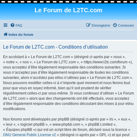
Le Forum de L2TC.com
FAQ
S’enregistrer
Connexion
Index du forum
Le Forum de L2TC.com - Conditions d’utilisation
En accédant à « Le Forum de L2TC.com » (désigné ci-après par « nous »,
« notre », « nos », « Le Forum de L2TC.com », « https://www.l2tc.com/forum »),
vous acceptez d’être légalement responsable des conditions suivantes. Si
vous n’acceptez pas d’être légalement responsable de toutes les conditions
suivantes, alors n’accédez pas et/ou n’utilisez pas « Le Forum de L2TC.com ».
Nous pouvons modifier celles-ci à n’importe quel moment et nous ferons tout
pour que vous en soyez informé, bien qu’il soit prudent de vérifier
régulièrement celles-ci par vous-même. Si vous continuez d’utiliser « Le Forum
de L2TC.com » alors que des changements ont été effectués, vous acceptez
d’être légalement responsable des conditions découlant des mises à jour et/ou
modifications.
Nos forums sont développés par phpBB (désigné ci-après par « ils », « eux »,
« leur », « logiciel phpBB », « www.phpbb.com », « phpBB Limited »,
« Équipes phpBB ») qui est un script libre de forum, déclaré sous la licence «
GNU General Public License v2
» (désigné ci-après par « GPL ») et qui peut