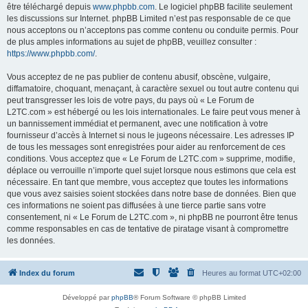
être téléchargé depuis
www.phpbb.com
. Le logiciel phpBB facilite seulement
les discussions sur Internet. phpBB Limited n’est pas responsable de ce que
nous acceptons ou n’acceptons pas comme contenu ou conduite permis. Pour
de plus amples informations au sujet de phpBB, veuillez consulter :
https://www.phpbb.com/
.
Vous acceptez de ne pas publier de contenu abusif, obscène, vulgaire,
diffamatoire, choquant, menaçant, à caractère sexuel ou tout autre contenu qui
peut transgresser les lois de votre pays, du pays où « Le Forum de
L2TC.com » est hébergé ou les lois internationales. Le faire peut vous mener à
un bannissement immédiat et permanent, avec une notification à votre
fournisseur d’accès à Internet si nous le jugeons nécessaire. Les adresses IP
de tous les messages sont enregistrées pour aider au renforcement de ces
conditions. Vous acceptez que « Le Forum de L2TC.com » supprime, modifie,
déplace ou verrouille n’importe quel sujet lorsque nous estimons que cela est
nécessaire. En tant que membre, vous acceptez que toutes les informations
que vous avez saisies soient stockées dans notre base de données. Bien que
ces informations ne soient pas diffusées à une tierce partie sans votre
consentement, ni « Le Forum de L2TC.com », ni phpBB ne pourront être tenus
comme responsables en cas de tentative de piratage visant à compromettre
les données.
Index du forum
Heures au format
UTC+02:00
Développé par
phpBB
® Forum Software © phpBB Limited