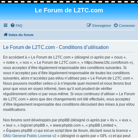
Le Forum de L2TC.com
FAQ
S’enregistrer
Connexion
Index du forum
Le Forum de L2TC.com - Conditions d’utilisation
En accédant à « Le Forum de L2TC.com » (désigné ci-après par « nous »,
« notre », « nos », « Le Forum de L2TC.com », « https://www.l2tc.com/forum »),
vous acceptez d’être légalement responsable des conditions suivantes. Si
vous n’acceptez pas d’être légalement responsable de toutes les conditions
suivantes, alors n’accédez pas et/ou n’utilisez pas « Le Forum de L2TC.com ».
Nous pouvons modifier celles-ci à n’importe quel moment et nous ferons tout
pour que vous en soyez informé, bien qu’il soit prudent de vérifier
régulièrement celles-ci par vous-même. Si vous continuez d’utiliser « Le Forum
de L2TC.com » alors que des changements ont été effectués, vous acceptez
d’être légalement responsable des conditions découlant des mises à jour et/ou
modifications.
Nos forums sont développés par phpBB (désigné ci-après par « ils », « eux »,
« leur », « logiciel phpBB », « www.phpbb.com », « phpBB Limited »,
« Équipes phpBB ») qui est un script libre de forum, déclaré sous la licence «
GNU General Public License v2
» (désigné ci-après par « GPL ») et qui peut