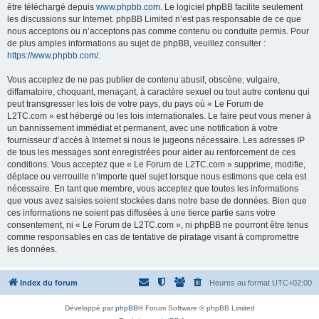
être téléchargé depuis
www.phpbb.com
. Le logiciel phpBB facilite seulement
les discussions sur Internet. phpBB Limited n’est pas responsable de ce que
nous acceptons ou n’acceptons pas comme contenu ou conduite permis. Pour
de plus amples informations au sujet de phpBB, veuillez consulter :
https://www.phpbb.com/
.
Vous acceptez de ne pas publier de contenu abusif, obscène, vulgaire,
diffamatoire, choquant, menaçant, à caractère sexuel ou tout autre contenu qui
peut transgresser les lois de votre pays, du pays où « Le Forum de
L2TC.com » est hébergé ou les lois internationales. Le faire peut vous mener à
un bannissement immédiat et permanent, avec une notification à votre
fournisseur d’accès à Internet si nous le jugeons nécessaire. Les adresses IP
de tous les messages sont enregistrées pour aider au renforcement de ces
conditions. Vous acceptez que « Le Forum de L2TC.com » supprime, modifie,
déplace ou verrouille n’importe quel sujet lorsque nous estimons que cela est
nécessaire. En tant que membre, vous acceptez que toutes les informations
que vous avez saisies soient stockées dans notre base de données. Bien que
ces informations ne soient pas diffusées à une tierce partie sans votre
consentement, ni « Le Forum de L2TC.com », ni phpBB ne pourront être tenus
comme responsables en cas de tentative de piratage visant à compromettre
les données.
Index du forum
Heures au format
UTC+02:00
Développé par
phpBB
® Forum Software © phpBB Limited