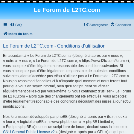
Le Forum de L2TC.com
FAQ
S’enregistrer
Connexion
Index du forum
Le Forum de L2TC.com - Conditions d’utilisation
En accédant à « Le Forum de L2TC.com » (désigné ci-après par « nous »,
« notre », « nos », « Le Forum de L2TC.com », « https://www.l2tc.com/forum »),
vous acceptez d’être légalement responsable des conditions suivantes. Si
vous n’acceptez pas d’être légalement responsable de toutes les conditions
suivantes, alors n’accédez pas et/ou n’utilisez pas « Le Forum de L2TC.com ».
Nous pouvons modifier celles-ci à n’importe quel moment et nous ferons tout
pour que vous en soyez informé, bien qu’il soit prudent de vérifier
régulièrement celles-ci par vous-même. Si vous continuez d’utiliser « Le Forum
de L2TC.com » alors que des changements ont été effectués, vous acceptez
d’être légalement responsable des conditions découlant des mises à jour et/ou
modifications.
Nos forums sont développés par phpBB (désigné ci-après par « ils », « eux »,
« leur », « logiciel phpBB », « www.phpbb.com », « phpBB Limited »,
« Équipes phpBB ») qui est un script libre de forum, déclaré sous la licence «
GNU General Public License v2
» (désigné ci-après par « GPL ») et qui peut