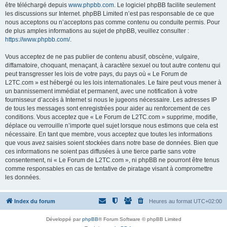
être téléchargé depuis
www.phpbb.com
. Le logiciel phpBB facilite seulement
les discussions sur Internet. phpBB Limited n’est pas responsable de ce que
nous acceptons ou n’acceptons pas comme contenu ou conduite permis. Pour
de plus amples informations au sujet de phpBB, veuillez consulter :
https://www.phpbb.com/
.
Vous acceptez de ne pas publier de contenu abusif, obscène, vulgaire,
diffamatoire, choquant, menaçant, à caractère sexuel ou tout autre contenu qui
peut transgresser les lois de votre pays, du pays où « Le Forum de
L2TC.com » est hébergé ou les lois internationales. Le faire peut vous mener à
un bannissement immédiat et permanent, avec une notification à votre
fournisseur d’accès à Internet si nous le jugeons nécessaire. Les adresses IP
de tous les messages sont enregistrées pour aider au renforcement de ces
conditions. Vous acceptez que « Le Forum de L2TC.com » supprime, modifie,
déplace ou verrouille n’importe quel sujet lorsque nous estimons que cela est
nécessaire. En tant que membre, vous acceptez que toutes les informations
que vous avez saisies soient stockées dans notre base de données. Bien que
ces informations ne soient pas diffusées à une tierce partie sans votre
consentement, ni « Le Forum de L2TC.com », ni phpBB ne pourront être tenus
comme responsables en cas de tentative de piratage visant à compromettre
les données.
Index du forum
Heures au format
UTC+02:00
Développé par
phpBB
® Forum Software © phpBB Limited