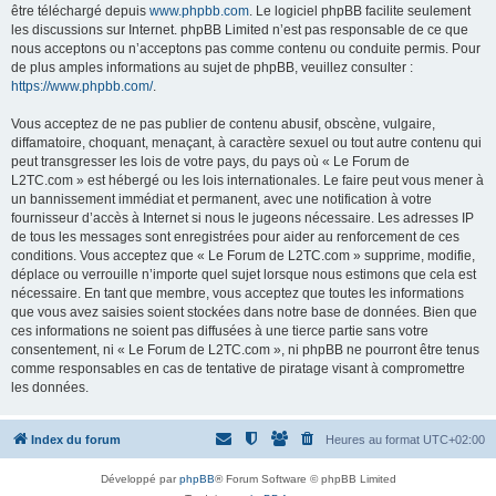
être téléchargé depuis
www.phpbb.com
. Le logiciel phpBB facilite seulement
les discussions sur Internet. phpBB Limited n’est pas responsable de ce que
nous acceptons ou n’acceptons pas comme contenu ou conduite permis. Pour
de plus amples informations au sujet de phpBB, veuillez consulter :
https://www.phpbb.com/
.
Vous acceptez de ne pas publier de contenu abusif, obscène, vulgaire,
diffamatoire, choquant, menaçant, à caractère sexuel ou tout autre contenu qui
peut transgresser les lois de votre pays, du pays où « Le Forum de
L2TC.com » est hébergé ou les lois internationales. Le faire peut vous mener à
un bannissement immédiat et permanent, avec une notification à votre
fournisseur d’accès à Internet si nous le jugeons nécessaire. Les adresses IP
de tous les messages sont enregistrées pour aider au renforcement de ces
conditions. Vous acceptez que « Le Forum de L2TC.com » supprime, modifie,
déplace ou verrouille n’importe quel sujet lorsque nous estimons que cela est
nécessaire. En tant que membre, vous acceptez que toutes les informations
que vous avez saisies soient stockées dans notre base de données. Bien que
ces informations ne soient pas diffusées à une tierce partie sans votre
consentement, ni « Le Forum de L2TC.com », ni phpBB ne pourront être tenus
comme responsables en cas de tentative de piratage visant à compromettre
les données.
Index du forum
Heures au format
UTC+02:00
Développé par
phpBB
® Forum Software © phpBB Limited