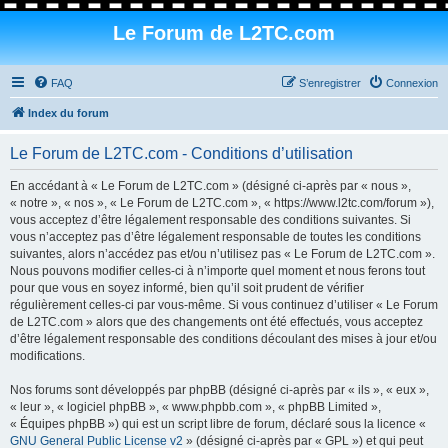
Le Forum de L2TC.com
FAQ
S’enregistrer
Connexion
Index du forum
Le Forum de L2TC.com - Conditions d’utilisation
En accédant à « Le Forum de L2TC.com » (désigné ci-après par « nous »,
« notre », « nos », « Le Forum de L2TC.com », « https://www.l2tc.com/forum »),
vous acceptez d’être légalement responsable des conditions suivantes. Si
vous n’acceptez pas d’être légalement responsable de toutes les conditions
suivantes, alors n’accédez pas et/ou n’utilisez pas « Le Forum de L2TC.com ».
Nous pouvons modifier celles-ci à n’importe quel moment et nous ferons tout
pour que vous en soyez informé, bien qu’il soit prudent de vérifier
régulièrement celles-ci par vous-même. Si vous continuez d’utiliser « Le Forum
de L2TC.com » alors que des changements ont été effectués, vous acceptez
d’être légalement responsable des conditions découlant des mises à jour et/ou
modifications.
Nos forums sont développés par phpBB (désigné ci-après par « ils », « eux »,
« leur », « logiciel phpBB », « www.phpbb.com », « phpBB Limited »,
« Équipes phpBB ») qui est un script libre de forum, déclaré sous la licence «
GNU General Public License v2
» (désigné ci-après par « GPL ») et qui peut