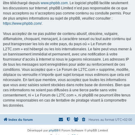
être téléchargé depuis
www.phpbb.com
. Le logiciel phpBB facilite seulement
les discussions sur Internet. phpBB Limited n’est pas responsable de ce que
nous acceptons ou n’acceptons pas comme contenu ou conduite permis. Pour
de plus amples informations au sujet de phpBB, veuillez consulter :
https://www.phpbb.com/
.
Vous acceptez de ne pas publier de contenu abusif, obscène, vulgaire,
diffamatoire, choquant, menaçant, à caractère sexuel ou tout autre contenu qui
peut transgresser les lois de votre pays, du pays où « Le Forum de
L2TC.com » est hébergé ou les lois internationales. Le faire peut vous mener à
un bannissement immédiat et permanent, avec une notification à votre
fournisseur d’accès à Internet si nous le jugeons nécessaire. Les adresses IP
de tous les messages sont enregistrées pour aider au renforcement de ces
conditions. Vous acceptez que « Le Forum de L2TC.com » supprime, modifie,
déplace ou verrouille n’importe quel sujet lorsque nous estimons que cela est
nécessaire. En tant que membre, vous acceptez que toutes les informations
que vous avez saisies soient stockées dans notre base de données. Bien que
ces informations ne soient pas diffusées à une tierce partie sans votre
consentement, ni « Le Forum de L2TC.com », ni phpBB ne pourront être tenus
comme responsables en cas de tentative de piratage visant à compromettre
les données.
Index du forum
Heures au format
UTC+02:00
Développé par
phpBB
® Forum Software © phpBB Limited