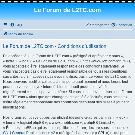
Le Forum de L2TC.com
FAQ
S’enregistrer
Connexion
Index du forum
Le Forum de L2TC.com - Conditions d’utilisation
En accédant à « Le Forum de L2TC.com » (désigné ci-après par « nous »,
« notre », « nos », « Le Forum de L2TC.com », « https://www.l2tc.com/forum »),
vous acceptez d’être légalement responsable des conditions suivantes. Si
vous n’acceptez pas d’être légalement responsable de toutes les conditions
suivantes, alors n’accédez pas et/ou n’utilisez pas « Le Forum de L2TC.com ».
Nous pouvons modifier celles-ci à n’importe quel moment et nous ferons tout
pour que vous en soyez informé, bien qu’il soit prudent de vérifier
régulièrement celles-ci par vous-même. Si vous continuez d’utiliser « Le Forum
de L2TC.com » alors que des changements ont été effectués, vous acceptez
d’être légalement responsable des conditions découlant des mises à jour et/ou
modifications.
Nos forums sont développés par phpBB (désigné ci-après par « ils », « eux »,
« leur », « logiciel phpBB », « www.phpbb.com », « phpBB Limited »,
« Équipes phpBB ») qui est un script libre de forum, déclaré sous la licence «
GNU General Public License v2
» (désigné ci-après par « GPL ») et qui peut