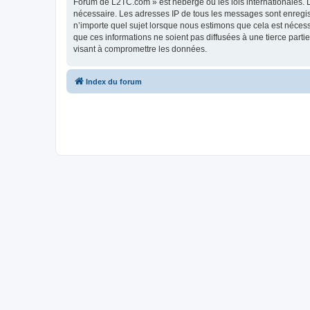
Forum de L2TC.com » est hébergé ou les lois internationales. L
nécessaire. Les adresses IP de tous les messages sont enregi
n’importe quel sujet lorsque nous estimons que cela est néces
que ces informations ne soient pas diffusées à une tierce par
visant à compromettre les données.
Index du forum