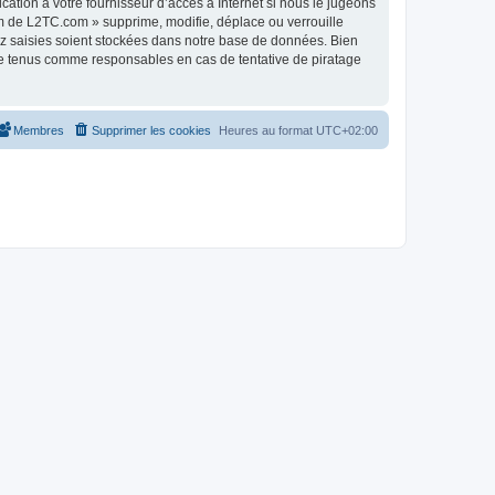
tion à votre fournisseur d’accès à Internet si nous le jugeons
m de L2TC.com » supprime, modifie, déplace ou verrouille
ez saisies soient stockées dans notre base de données. Bien
re tenus comme responsables en cas de tentative de piratage
Membres
Supprimer les cookies
Heures au format
UTC+02:00