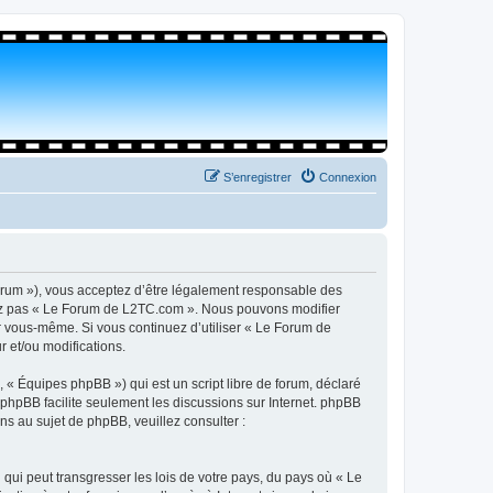
S’enregistrer
Connexion
orum »), vous acceptez d’être légalement responsable des
isez pas « Le Forum de L2TC.com ». Nous pouvons modifier
par vous-même. Si vous continuez d’utiliser « Le Forum de
 et/ou modifications.
 « Équipes phpBB ») qui est un script libre de forum, déclaré
l phpBB facilite seulement les discussions sur Internet. phpBB
 au sujet de phpBB, veuillez consulter :
qui peut transgresser les lois de votre pays, du pays où « Le