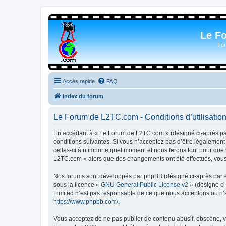
Le F
For
Accès rapide
FAQ
Index du forum
Le Forum de L2TC.com - Conditions d’utilisatio
En accédant à « Le Forum de L2TC.com » (désigné ci-après par 
conditions suivantes. Si vous n’acceptez pas d’être légalemen
celles-ci à n’importe quel moment et nous ferons tout pour que 
L2TC.com » alors que des changements ont été effectués, vous 
Nos forums sont développés par phpBB (désigné ci-après par « i
sous la licence «
GNU General Public License v2
» (désigné ci
Limited n’est pas responsable de ce que nous acceptons ou n’
https://www.phpbb.com/
.
Vous acceptez de ne pas publier de contenu abusif, obscène, vu