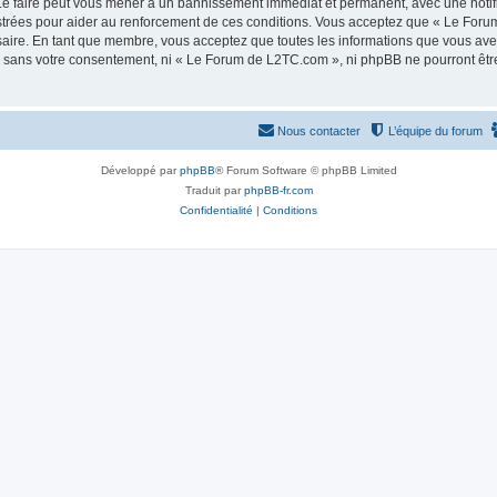
e faire peut vous mener à un bannissement immédiat et permanent, avec une notifica
strées pour aider au renforcement de ces conditions. Vous acceptez que « Le Foru
saire. En tant que membre, vous acceptez que toutes les informations que vous av
tie sans votre consentement, ni « Le Forum de L2TC.com », ni phpBB ne pourront êt
Nous contacter
L’équipe du forum
Développé par
phpBB
® Forum Software © phpBB Limited
Traduit par
phpBB-fr.com
Confidentialité
|
Conditions