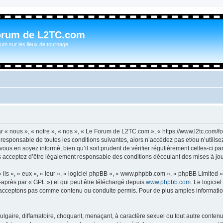
orum de L2TC.com
um sur les lieux de tournage
n
« nous », « notre », « nos », « Le Forum de L2TC.com », « https://www.l2tc.com/f
t responsable de toutes les conditions suivantes, alors n’accédez pas et/ou n’util
vous en soyez informé, bien qu’il soit prudent de vérifier régulièrement celles-ci 
acceptez d’être légalement responsable des conditions découlant des mises à jour
ls », « eux », « leur », « logiciel phpBB », « www.phpbb.com », « phpBB Limited »,
-après par « GPL ») et qui peut être téléchargé depuis
www.phpbb.com
. Le logicie
acceptons pas comme contenu ou conduite permis. Pour de plus amples informations
lgaire, diffamatoire, choquant, menaçant, à caractère sexuel ou tout autre contenu 