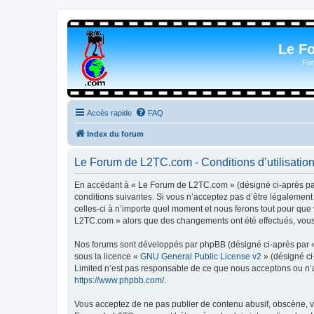
Le F
For
Accès rapide
FAQ
Index du forum
Le Forum de L2TC.com - Conditions d’utilisatio
En accédant à « Le Forum de L2TC.com » (désigné ci-après par 
conditions suivantes. Si vous n’acceptez pas d’être légalemen
celles-ci à n’importe quel moment et nous ferons tout pour que 
L2TC.com » alors que des changements ont été effectués, vous 
Nos forums sont développés par phpBB (désigné ci-après par « i
sous la licence «
GNU General Public License v2
» (désigné ci
Limited n’est pas responsable de ce que nous acceptons ou n’
https://www.phpbb.com/
.
Vous acceptez de ne pas publier de contenu abusif, obscène, vu