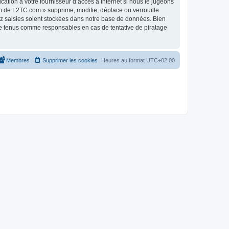
tion à votre fournisseur d’accès à Internet si nous le jugeons
m de L2TC.com » supprime, modifie, déplace ou verrouille
ez saisies soient stockées dans notre base de données. Bien
re tenus comme responsables en cas de tentative de piratage
Membres
Supprimer les cookies
Heures au format
UTC+02:00