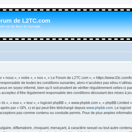
orum de L2TC.com
um sur les lieux de tournage
n
« nous », « notre », « nos », « Le Forum de L2TC.com », « https://www.l2tc.com/f
t responsable de toutes les conditions suivantes, alors n’accédez pas et/ou n’util
vous en soyez informé, bien qu’il soit prudent de vérifier régulièrement celles-ci 
acceptez d’être légalement responsable des conditions découlant des mises à jour
ls », « eux », « leur », « logiciel phpBB », « www.phpbb.com », « phpBB Limited »,
-après par « GPL ») et qui peut être téléchargé depuis
www.phpbb.com
. Le logicie
acceptons pas comme contenu ou conduite permis. Pour de plus amples informations
lgaire, diffamatoire, choquant, menaçant, à caractère sexuel ou tout autre contenu 