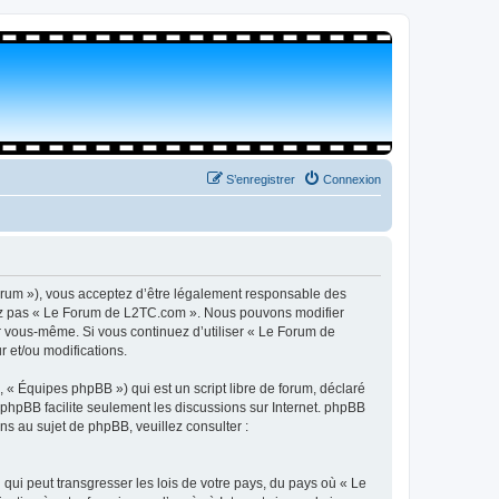
S’enregistrer
Connexion
orum »), vous acceptez d’être légalement responsable des
isez pas « Le Forum de L2TC.com ». Nous pouvons modifier
par vous-même. Si vous continuez d’utiliser « Le Forum de
 et/ou modifications.
 « Équipes phpBB ») qui est un script libre de forum, déclaré
l phpBB facilite seulement les discussions sur Internet. phpBB
 au sujet de phpBB, veuillez consulter :
qui peut transgresser les lois de votre pays, du pays où « Le