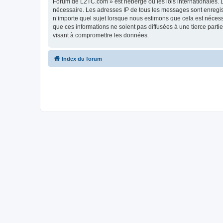
Forum de L2TC.com » est hébergé ou les lois internationales. L
nécessaire. Les adresses IP de tous les messages sont enregi
n’importe quel sujet lorsque nous estimons que cela est néces
que ces informations ne soient pas diffusées à une tierce par
visant à compromettre les données.
Index du forum