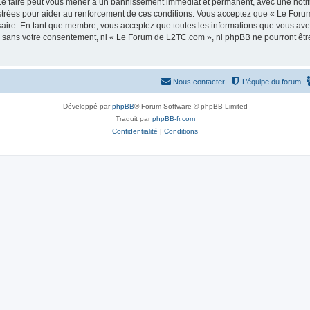
e faire peut vous mener à un bannissement immédiat et permanent, avec une notifica
strées pour aider au renforcement de ces conditions. Vous acceptez que « Le Foru
saire. En tant que membre, vous acceptez que toutes les informations que vous av
tie sans votre consentement, ni « Le Forum de L2TC.com », ni phpBB ne pourront êt
Nous contacter
L’équipe du forum
Développé par
phpBB
® Forum Software © phpBB Limited
Traduit par
phpBB-fr.com
Confidentialité
|
Conditions