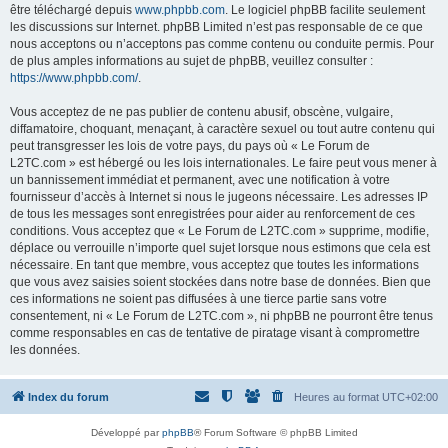
être téléchargé depuis
www.phpbb.com
. Le logiciel phpBB facilite seulement
les discussions sur Internet. phpBB Limited n’est pas responsable de ce que
nous acceptons ou n’acceptons pas comme contenu ou conduite permis. Pour
de plus amples informations au sujet de phpBB, veuillez consulter :
https://www.phpbb.com/
.
Vous acceptez de ne pas publier de contenu abusif, obscène, vulgaire,
diffamatoire, choquant, menaçant, à caractère sexuel ou tout autre contenu qui
peut transgresser les lois de votre pays, du pays où « Le Forum de
L2TC.com » est hébergé ou les lois internationales. Le faire peut vous mener à
un bannissement immédiat et permanent, avec une notification à votre
fournisseur d’accès à Internet si nous le jugeons nécessaire. Les adresses IP
de tous les messages sont enregistrées pour aider au renforcement de ces
conditions. Vous acceptez que « Le Forum de L2TC.com » supprime, modifie,
déplace ou verrouille n’importe quel sujet lorsque nous estimons que cela est
nécessaire. En tant que membre, vous acceptez que toutes les informations
que vous avez saisies soient stockées dans notre base de données. Bien que
ces informations ne soient pas diffusées à une tierce partie sans votre
consentement, ni « Le Forum de L2TC.com », ni phpBB ne pourront être tenus
comme responsables en cas de tentative de piratage visant à compromettre
les données.
Index du forum
Heures au format
UTC+02:00
Développé par
phpBB
® Forum Software © phpBB Limited