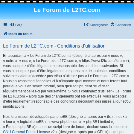
Le Forum de L2TC.com
FAQ
S’enregistrer
Connexion
Index du forum
Le Forum de L2TC.com - Conditions d’utilisation
En accédant à « Le Forum de L2TC.com » (désigné ci-après par « nous »,
« notre », « nos », « Le Forum de L2TC.com », « https://www.l2tc.com/forum »),
vous acceptez d’être légalement responsable des conditions suivantes. Si
vous n’acceptez pas d’être légalement responsable de toutes les conditions
suivantes, alors n’accédez pas et/ou n’utilisez pas « Le Forum de L2TC.com ».
Nous pouvons modifier celles-ci à n’importe quel moment et nous ferons tout
pour que vous en soyez informé, bien qu’il soit prudent de vérifier
régulièrement celles-ci par vous-même. Si vous continuez d’utiliser « Le Forum
de L2TC.com » alors que des changements ont été effectués, vous acceptez
d’être légalement responsable des conditions découlant des mises à jour et/ou
modifications.
Nos forums sont développés par phpBB (désigné ci-après par « ils », « eux »,
« leur », « logiciel phpBB », « www.phpbb.com », « phpBB Limited »,
« Équipes phpBB ») qui est un script libre de forum, déclaré sous la licence «
GNU General Public License v2
» (désigné ci-après par « GPL ») et qui peut