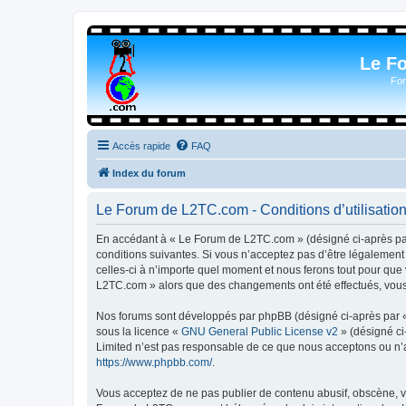
Le F
For
Accès rapide
FAQ
Index du forum
Le Forum de L2TC.com - Conditions d’utilisatio
En accédant à « Le Forum de L2TC.com » (désigné ci-après par 
conditions suivantes. Si vous n’acceptez pas d’être légalemen
celles-ci à n’importe quel moment et nous ferons tout pour que 
L2TC.com » alors que des changements ont été effectués, vous 
Nos forums sont développés par phpBB (désigné ci-après par « i
sous la licence «
GNU General Public License v2
» (désigné ci
Limited n’est pas responsable de ce que nous acceptons ou n’
https://www.phpbb.com/
.
Vous acceptez de ne pas publier de contenu abusif, obscène, vu