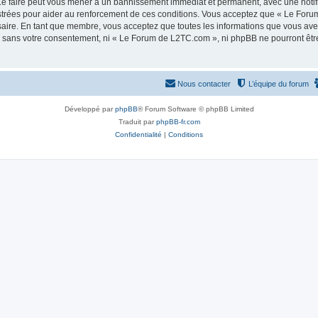
e faire peut vous mener à un bannissement immédiat et permanent, avec une notifica
strées pour aider au renforcement de ces conditions. Vous acceptez que « Le Foru
saire. En tant que membre, vous acceptez que toutes les informations que vous av
tie sans votre consentement, ni « Le Forum de L2TC.com », ni phpBB ne pourront êt
Nous contacter
L’équipe du forum
Développé par
phpBB
® Forum Software © phpBB Limited
Traduit par
phpBB-fr.com
Confidentialité
|
Conditions