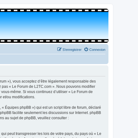
S’enregistrer
Connexion
orum »), vous acceptez d’être légalement responsable des
isez pas « Le Forum de L2TC.com ». Nous pouvons modifier
par vous-même. Si vous continuez d’utiliser « Le Forum de
 et/ou modifications.
 « Équipes phpBB ») qui est un script libre de forum, déclaré
l phpBB facilite seulement les discussions sur Internet. phpBB
 au sujet de phpBB, veuillez consulter :
qui peut transgresser les lois de votre pays, du pays où « Le