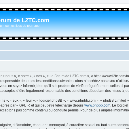
orum de L2TC.com
um sur les lieux de tournage
n
« nous », « notre », « nos », « Le Forum de L2TC.com », « https://www.l2tc.com/f
t responsable de toutes les conditions suivantes, alors n’accédez pas et/ou n’util
vous en soyez informé, bien qu’il soit prudent de vérifier régulièrement celles-ci 
acceptez d’être légalement responsable des conditions découlant des mises à jour
ls », « eux », « leur », « logiciel phpBB », « www.phpbb.com », « phpBB Limited »,
-après par « GPL ») et qui peut être téléchargé depuis
www.phpbb.com
. Le logicie
acceptons pas comme contenu ou conduite permis. Pour de plus amples informations
lgaire, diffamatoire, choquant, menaçant, à caractère sexuel ou tout autre contenu 