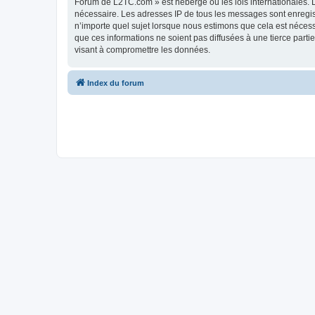
Forum de L2TC.com » est hébergé ou les lois internationales. L
nécessaire. Les adresses IP de tous les messages sont enregi
n’importe quel sujet lorsque nous estimons que cela est néces
que ces informations ne soient pas diffusées à une tierce par
visant à compromettre les données.
Index du forum