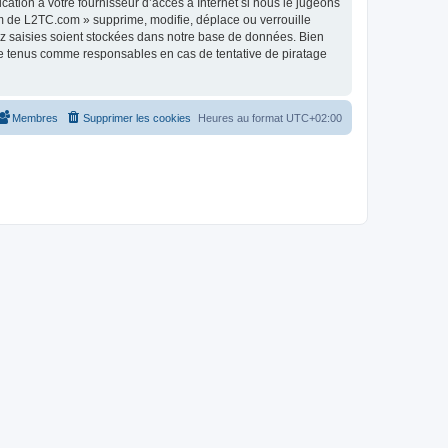
tion à votre fournisseur d’accès à Internet si nous le jugeons
m de L2TC.com » supprime, modifie, déplace ou verrouille
ez saisies soient stockées dans notre base de données. Bien
re tenus comme responsables en cas de tentative de piratage
Membres
Supprimer les cookies
Heures au format
UTC+02:00