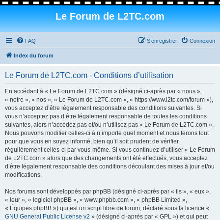
Le Forum de L2TC.com
FAQ
S’enregistrer
Connexion
Index du forum
Le Forum de L2TC.com - Conditions d’utilisation
En accédant à « Le Forum de L2TC.com » (désigné ci-après par « nous »,
« notre », « nos », « Le Forum de L2TC.com », « https://www.l2tc.com/forum »),
vous acceptez d’être légalement responsable des conditions suivantes. Si
vous n’acceptez pas d’être légalement responsable de toutes les conditions
suivantes, alors n’accédez pas et/ou n’utilisez pas « Le Forum de L2TC.com ».
Nous pouvons modifier celles-ci à n’importe quel moment et nous ferons tout
pour que vous en soyez informé, bien qu’il soit prudent de vérifier
régulièrement celles-ci par vous-même. Si vous continuez d’utiliser « Le Forum
de L2TC.com » alors que des changements ont été effectués, vous acceptez
d’être légalement responsable des conditions découlant des mises à jour et/ou
modifications.
Nos forums sont développés par phpBB (désigné ci-après par « ils », « eux »,
« leur », « logiciel phpBB », « www.phpbb.com », « phpBB Limited »,
« Équipes phpBB ») qui est un script libre de forum, déclaré sous la licence «
GNU General Public License v2
» (désigné ci-après par « GPL ») et qui peut