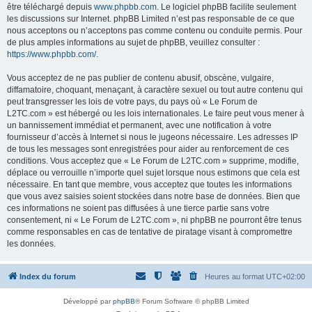
être téléchargé depuis
www.phpbb.com
. Le logiciel phpBB facilite seulement
les discussions sur Internet. phpBB Limited n’est pas responsable de ce que
nous acceptons ou n’acceptons pas comme contenu ou conduite permis. Pour
de plus amples informations au sujet de phpBB, veuillez consulter :
https://www.phpbb.com/
.
Vous acceptez de ne pas publier de contenu abusif, obscène, vulgaire,
diffamatoire, choquant, menaçant, à caractère sexuel ou tout autre contenu qui
peut transgresser les lois de votre pays, du pays où « Le Forum de
L2TC.com » est hébergé ou les lois internationales. Le faire peut vous mener à
un bannissement immédiat et permanent, avec une notification à votre
fournisseur d’accès à Internet si nous le jugeons nécessaire. Les adresses IP
de tous les messages sont enregistrées pour aider au renforcement de ces
conditions. Vous acceptez que « Le Forum de L2TC.com » supprime, modifie,
déplace ou verrouille n’importe quel sujet lorsque nous estimons que cela est
nécessaire. En tant que membre, vous acceptez que toutes les informations
que vous avez saisies soient stockées dans notre base de données. Bien que
ces informations ne soient pas diffusées à une tierce partie sans votre
consentement, ni « Le Forum de L2TC.com », ni phpBB ne pourront être tenus
comme responsables en cas de tentative de piratage visant à compromettre
les données.
Index du forum
Heures au format
UTC+02:00
Développé par
phpBB
® Forum Software © phpBB Limited