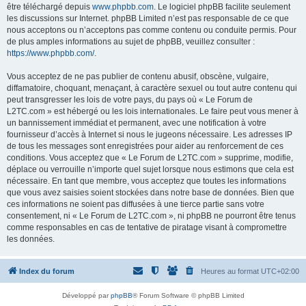
être téléchargé depuis
www.phpbb.com
. Le logiciel phpBB facilite seulement
les discussions sur Internet. phpBB Limited n’est pas responsable de ce que
nous acceptons ou n’acceptons pas comme contenu ou conduite permis. Pour
de plus amples informations au sujet de phpBB, veuillez consulter :
https://www.phpbb.com/
.
Vous acceptez de ne pas publier de contenu abusif, obscène, vulgaire,
diffamatoire, choquant, menaçant, à caractère sexuel ou tout autre contenu qui
peut transgresser les lois de votre pays, du pays où « Le Forum de
L2TC.com » est hébergé ou les lois internationales. Le faire peut vous mener à
un bannissement immédiat et permanent, avec une notification à votre
fournisseur d’accès à Internet si nous le jugeons nécessaire. Les adresses IP
de tous les messages sont enregistrées pour aider au renforcement de ces
conditions. Vous acceptez que « Le Forum de L2TC.com » supprime, modifie,
déplace ou verrouille n’importe quel sujet lorsque nous estimons que cela est
nécessaire. En tant que membre, vous acceptez que toutes les informations
que vous avez saisies soient stockées dans notre base de données. Bien que
ces informations ne soient pas diffusées à une tierce partie sans votre
consentement, ni « Le Forum de L2TC.com », ni phpBB ne pourront être tenus
comme responsables en cas de tentative de piratage visant à compromettre
les données.
Index du forum
Heures au format
UTC+02:00
Développé par
phpBB
® Forum Software © phpBB Limited