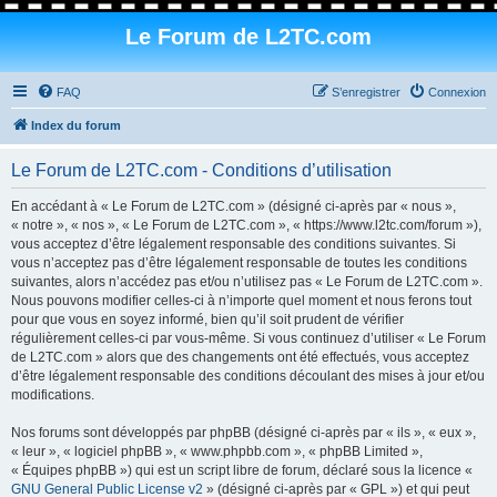
Le Forum de L2TC.com
FAQ
S’enregistrer
Connexion
Index du forum
Le Forum de L2TC.com - Conditions d’utilisation
En accédant à « Le Forum de L2TC.com » (désigné ci-après par « nous »,
« notre », « nos », « Le Forum de L2TC.com », « https://www.l2tc.com/forum »),
vous acceptez d’être légalement responsable des conditions suivantes. Si
vous n’acceptez pas d’être légalement responsable de toutes les conditions
suivantes, alors n’accédez pas et/ou n’utilisez pas « Le Forum de L2TC.com ».
Nous pouvons modifier celles-ci à n’importe quel moment et nous ferons tout
pour que vous en soyez informé, bien qu’il soit prudent de vérifier
régulièrement celles-ci par vous-même. Si vous continuez d’utiliser « Le Forum
de L2TC.com » alors que des changements ont été effectués, vous acceptez
d’être légalement responsable des conditions découlant des mises à jour et/ou
modifications.
Nos forums sont développés par phpBB (désigné ci-après par « ils », « eux »,
« leur », « logiciel phpBB », « www.phpbb.com », « phpBB Limited »,
« Équipes phpBB ») qui est un script libre de forum, déclaré sous la licence «
GNU General Public License v2
» (désigné ci-après par « GPL ») et qui peut