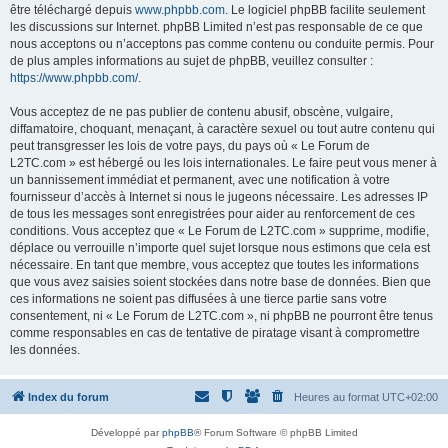
être téléchargé depuis
www.phpbb.com
. Le logiciel phpBB facilite seulement
les discussions sur Internet. phpBB Limited n’est pas responsable de ce que
nous acceptons ou n’acceptons pas comme contenu ou conduite permis. Pour
de plus amples informations au sujet de phpBB, veuillez consulter :
https://www.phpbb.com/
.
Vous acceptez de ne pas publier de contenu abusif, obscène, vulgaire,
diffamatoire, choquant, menaçant, à caractère sexuel ou tout autre contenu qui
peut transgresser les lois de votre pays, du pays où « Le Forum de
L2TC.com » est hébergé ou les lois internationales. Le faire peut vous mener à
un bannissement immédiat et permanent, avec une notification à votre
fournisseur d’accès à Internet si nous le jugeons nécessaire. Les adresses IP
de tous les messages sont enregistrées pour aider au renforcement de ces
conditions. Vous acceptez que « Le Forum de L2TC.com » supprime, modifie,
déplace ou verrouille n’importe quel sujet lorsque nous estimons que cela est
nécessaire. En tant que membre, vous acceptez que toutes les informations
que vous avez saisies soient stockées dans notre base de données. Bien que
ces informations ne soient pas diffusées à une tierce partie sans votre
consentement, ni « Le Forum de L2TC.com », ni phpBB ne pourront être tenus
comme responsables en cas de tentative de piratage visant à compromettre
les données.
Index du forum
Heures au format
UTC+02:00
Développé par
phpBB
® Forum Software © phpBB Limited