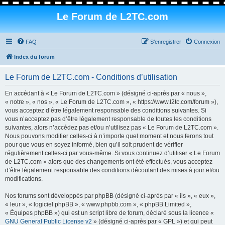
Le Forum de L2TC.com
FAQ
S’enregistrer
Connexion
Index du forum
Le Forum de L2TC.com - Conditions d’utilisation
En accédant à « Le Forum de L2TC.com » (désigné ci-après par « nous »,
« notre », « nos », « Le Forum de L2TC.com », « https://www.l2tc.com/forum »),
vous acceptez d’être légalement responsable des conditions suivantes. Si
vous n’acceptez pas d’être légalement responsable de toutes les conditions
suivantes, alors n’accédez pas et/ou n’utilisez pas « Le Forum de L2TC.com ».
Nous pouvons modifier celles-ci à n’importe quel moment et nous ferons tout
pour que vous en soyez informé, bien qu’il soit prudent de vérifier
régulièrement celles-ci par vous-même. Si vous continuez d’utiliser « Le Forum
de L2TC.com » alors que des changements ont été effectués, vous acceptez
d’être légalement responsable des conditions découlant des mises à jour et/ou
modifications.
Nos forums sont développés par phpBB (désigné ci-après par « ils », « eux »,
« leur », « logiciel phpBB », « www.phpbb.com », « phpBB Limited »,
« Équipes phpBB ») qui est un script libre de forum, déclaré sous la licence «
GNU General Public License v2
» (désigné ci-après par « GPL ») et qui peut