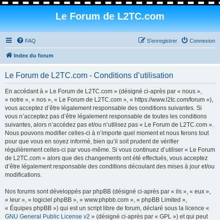
Le Forum de L2TC.com
FAQ
S’enregistrer
Connexion
Index du forum
Le Forum de L2TC.com - Conditions d’utilisation
En accédant à « Le Forum de L2TC.com » (désigné ci-après par « nous »,
« notre », « nos », « Le Forum de L2TC.com », « https://www.l2tc.com/forum »),
vous acceptez d’être légalement responsable des conditions suivantes. Si
vous n’acceptez pas d’être légalement responsable de toutes les conditions
suivantes, alors n’accédez pas et/ou n’utilisez pas « Le Forum de L2TC.com ».
Nous pouvons modifier celles-ci à n’importe quel moment et nous ferons tout
pour que vous en soyez informé, bien qu’il soit prudent de vérifier
régulièrement celles-ci par vous-même. Si vous continuez d’utiliser « Le Forum
de L2TC.com » alors que des changements ont été effectués, vous acceptez
d’être légalement responsable des conditions découlant des mises à jour et/ou
modifications.
Nos forums sont développés par phpBB (désigné ci-après par « ils », « eux »,
« leur », « logiciel phpBB », « www.phpbb.com », « phpBB Limited »,
« Équipes phpBB ») qui est un script libre de forum, déclaré sous la licence «
GNU General Public License v2
» (désigné ci-après par « GPL ») et qui peut