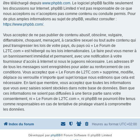
être téléchargé depuis
www.phpbb.com
. Le logiciel phpBB facilite seulement
les discussions sur Internet. phpBB Limited n’est pas responsable de ce que
nous acceptons ou n’acceptons pas comme contenu ou conduite permis. Pour
de plus amples informations au sujet de phpBB, veuillez consulter :
https://www.phpbb.com/
.
Vous acceptez de ne pas publier de contenu abusif, obscène, vulgaire,
diffamatoire, choquant, menaçant, à caractère sexuel ou tout autre contenu qui
peut transgresser les lois de votre pays, du pays où « Le Forum de
L2TC.com » est hébergé ou les lois internationales. Le faire peut vous mener à
un bannissement immédiat et permanent, avec une notification à votre
fournisseur d’accès à Internet si nous le jugeons nécessaire. Les adresses IP
de tous les messages sont enregistrées pour aider au renforcement de ces
conditions. Vous acceptez que « Le Forum de L2TC.com » supprime, modifie,
déplace ou verrouille n’importe quel sujet lorsque nous estimons que cela est
nécessaire. En tant que membre, vous acceptez que toutes les informations
que vous avez saisies soient stockées dans notre base de données. Bien que
ces informations ne soient pas diffusées à une tierce partie sans votre
consentement, ni « Le Forum de L2TC.com », ni phpBB ne pourront être tenus
comme responsables en cas de tentative de piratage visant à compromettre
les données.
Index du forum
Heures au format
UTC+02:00
Développé par
phpBB
® Forum Software © phpBB Limited