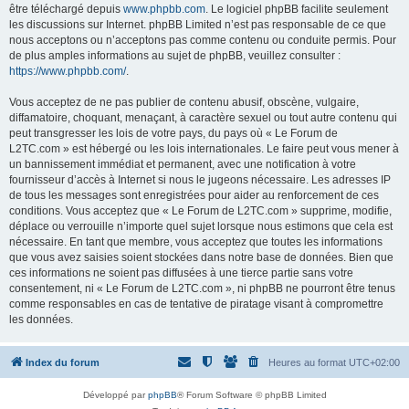
être téléchargé depuis
www.phpbb.com
. Le logiciel phpBB facilite seulement
les discussions sur Internet. phpBB Limited n’est pas responsable de ce que
nous acceptons ou n’acceptons pas comme contenu ou conduite permis. Pour
de plus amples informations au sujet de phpBB, veuillez consulter :
https://www.phpbb.com/
.
Vous acceptez de ne pas publier de contenu abusif, obscène, vulgaire,
diffamatoire, choquant, menaçant, à caractère sexuel ou tout autre contenu qui
peut transgresser les lois de votre pays, du pays où « Le Forum de
L2TC.com » est hébergé ou les lois internationales. Le faire peut vous mener à
un bannissement immédiat et permanent, avec une notification à votre
fournisseur d’accès à Internet si nous le jugeons nécessaire. Les adresses IP
de tous les messages sont enregistrées pour aider au renforcement de ces
conditions. Vous acceptez que « Le Forum de L2TC.com » supprime, modifie,
déplace ou verrouille n’importe quel sujet lorsque nous estimons que cela est
nécessaire. En tant que membre, vous acceptez que toutes les informations
que vous avez saisies soient stockées dans notre base de données. Bien que
ces informations ne soient pas diffusées à une tierce partie sans votre
consentement, ni « Le Forum de L2TC.com », ni phpBB ne pourront être tenus
comme responsables en cas de tentative de piratage visant à compromettre
les données.
Index du forum
Heures au format
UTC+02:00
Développé par
phpBB
® Forum Software © phpBB Limited