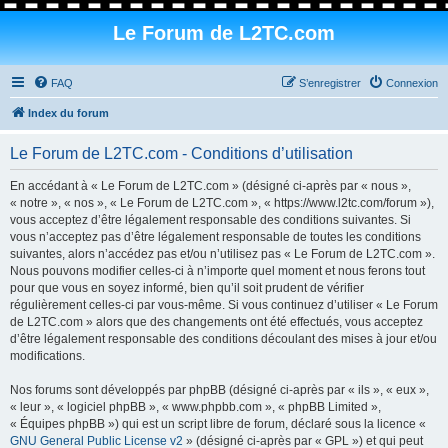
Le Forum de L2TC.com
FAQ
S’enregistrer
Connexion
Index du forum
Le Forum de L2TC.com - Conditions d’utilisation
En accédant à « Le Forum de L2TC.com » (désigné ci-après par « nous »,
« notre », « nos », « Le Forum de L2TC.com », « https://www.l2tc.com/forum »),
vous acceptez d’être légalement responsable des conditions suivantes. Si
vous n’acceptez pas d’être légalement responsable de toutes les conditions
suivantes, alors n’accédez pas et/ou n’utilisez pas « Le Forum de L2TC.com ».
Nous pouvons modifier celles-ci à n’importe quel moment et nous ferons tout
pour que vous en soyez informé, bien qu’il soit prudent de vérifier
régulièrement celles-ci par vous-même. Si vous continuez d’utiliser « Le Forum
de L2TC.com » alors que des changements ont été effectués, vous acceptez
d’être légalement responsable des conditions découlant des mises à jour et/ou
modifications.
Nos forums sont développés par phpBB (désigné ci-après par « ils », « eux »,
« leur », « logiciel phpBB », « www.phpbb.com », « phpBB Limited »,
« Équipes phpBB ») qui est un script libre de forum, déclaré sous la licence «
GNU General Public License v2
» (désigné ci-après par « GPL ») et qui peut