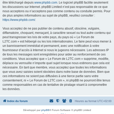
être téléchargé depuis
www.phpbb.com
. Le logiciel phpBB facilite seulement
les discussions sur Internet. phpBB Limited n’est pas responsable de ce que
nous acceptons ou n’acceptons pas comme contenu ou conduite permis. Pour
de plus amples informations au sujet de phpBB, veuillez consulter :
https://www.phpbb.com/
.
Vous acceptez de ne pas publier de contenu abusif, obscène, vulgaire,
diffamatoire, choquant, menaçant, à caractère sexuel ou tout autre contenu qui
peut transgresser les lois de votre pays, du pays où « Le Forum de
L2TC.com » est hébergé ou les lois internationales. Le faire peut vous mener à
un bannissement immédiat et permanent, avec une notification à votre
fournisseur d’accès à Internet si nous le jugeons nécessaire. Les adresses IP
de tous les messages sont enregistrées pour aider au renforcement de ces
conditions. Vous acceptez que « Le Forum de L2TC.com » supprime, modifie,
déplace ou verrouille n’importe quel sujet lorsque nous estimons que cela est
nécessaire. En tant que membre, vous acceptez que toutes les informations
que vous avez saisies soient stockées dans notre base de données. Bien que
ces informations ne soient pas diffusées à une tierce partie sans votre
consentement, ni « Le Forum de L2TC.com », ni phpBB ne pourront être tenus
comme responsables en cas de tentative de piratage visant à compromettre
les données.
Index du forum
Heures au format
UTC+02:00
Développé par
phpBB
® Forum Software © phpBB Limited