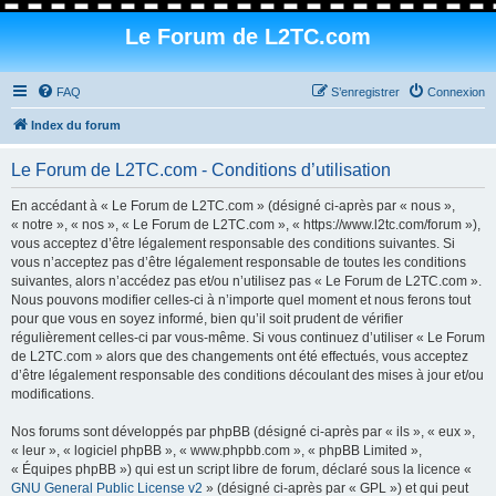
Le Forum de L2TC.com
FAQ
S’enregistrer
Connexion
Index du forum
Le Forum de L2TC.com - Conditions d’utilisation
En accédant à « Le Forum de L2TC.com » (désigné ci-après par « nous »,
« notre », « nos », « Le Forum de L2TC.com », « https://www.l2tc.com/forum »),
vous acceptez d’être légalement responsable des conditions suivantes. Si
vous n’acceptez pas d’être légalement responsable de toutes les conditions
suivantes, alors n’accédez pas et/ou n’utilisez pas « Le Forum de L2TC.com ».
Nous pouvons modifier celles-ci à n’importe quel moment et nous ferons tout
pour que vous en soyez informé, bien qu’il soit prudent de vérifier
régulièrement celles-ci par vous-même. Si vous continuez d’utiliser « Le Forum
de L2TC.com » alors que des changements ont été effectués, vous acceptez
d’être légalement responsable des conditions découlant des mises à jour et/ou
modifications.
Nos forums sont développés par phpBB (désigné ci-après par « ils », « eux »,
« leur », « logiciel phpBB », « www.phpbb.com », « phpBB Limited »,
« Équipes phpBB ») qui est un script libre de forum, déclaré sous la licence «
GNU General Public License v2
» (désigné ci-après par « GPL ») et qui peut