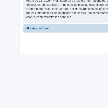
Forum de L2TC.com » est hébergé ou les lois internationales. L
nécessaire. Les adresses IP de tous les messages sont enregi
n’importe quel sujet lorsque nous estimons que cela est néces
que ces informations ne soient pas diffusées à une tierce par
visant à compromettre les données.
Index du forum