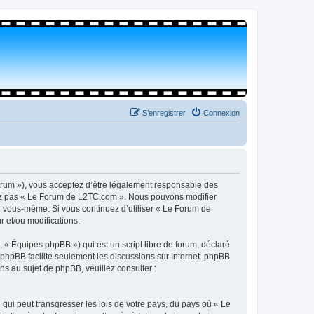
S’enregistrer
Connexion
orum »), vous acceptez d’être légalement responsable des
isez pas « Le Forum de L2TC.com ». Nous pouvons modifier
par vous-même. Si vous continuez d’utiliser « Le Forum de
 et/ou modifications.
 « Équipes phpBB ») qui est un script libre de forum, déclaré
l phpBB facilite seulement les discussions sur Internet. phpBB
 au sujet de phpBB, veuillez consulter :
qui peut transgresser les lois de votre pays, du pays où « Le