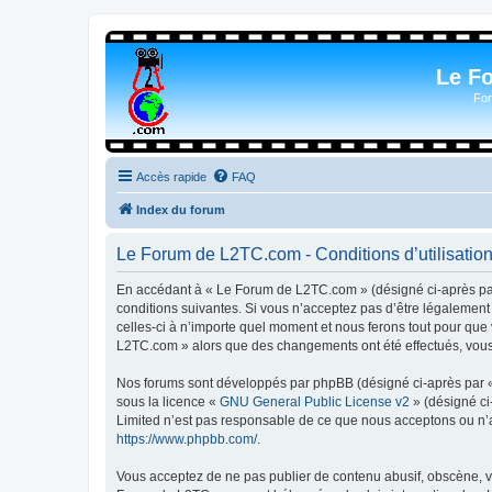
Le F
For
Accès rapide
FAQ
Index du forum
Le Forum de L2TC.com - Conditions d’utilisatio
En accédant à « Le Forum de L2TC.com » (désigné ci-après par 
conditions suivantes. Si vous n’acceptez pas d’être légalemen
celles-ci à n’importe quel moment et nous ferons tout pour que 
L2TC.com » alors que des changements ont été effectués, vous 
Nos forums sont développés par phpBB (désigné ci-après par « i
sous la licence «
GNU General Public License v2
» (désigné ci
Limited n’est pas responsable de ce que nous acceptons ou n’
https://www.phpbb.com/
.
Vous acceptez de ne pas publier de contenu abusif, obscène, vu