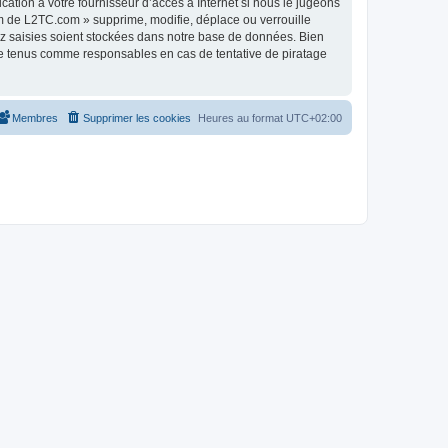
tion à votre fournisseur d’accès à Internet si nous le jugeons
m de L2TC.com » supprime, modifie, déplace ou verrouille
ez saisies soient stockées dans notre base de données. Bien
re tenus comme responsables en cas de tentative de piratage
Membres
Supprimer les cookies
Heures au format
UTC+02:00