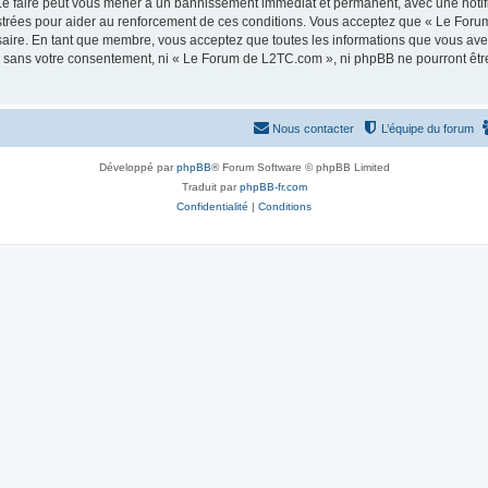
e faire peut vous mener à un bannissement immédiat et permanent, avec une notifica
strées pour aider au renforcement de ces conditions. Vous acceptez que « Le Foru
saire. En tant que membre, vous acceptez que toutes les informations que vous av
tie sans votre consentement, ni « Le Forum de L2TC.com », ni phpBB ne pourront êt
Nous contacter
L’équipe du forum
Développé par
phpBB
® Forum Software © phpBB Limited
Traduit par
phpBB-fr.com
Confidentialité
|
Conditions