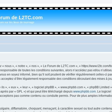
orum de L2TC.com
um sur les lieux de tournage
n
« nous », « notre », « nos », « Le Forum de L2TC.com », « https://www.l2tc.com/f
t responsable de toutes les conditions suivantes, alors n’accédez pas et/ou n’util
vous en soyez informé, bien qu’il soit prudent de vérifier régulièrement celles-ci 
acceptez d’être légalement responsable des conditions découlant des mises à jour
ls », « eux », « leur », « logiciel phpBB », « www.phpbb.com », « phpBB Limited »,
-après par « GPL ») et qui peut être téléchargé depuis
www.phpbb.com
. Le logicie
acceptons pas comme contenu ou conduite permis. Pour de plus amples informations
lgaire, diffamatoire, choquant, menaçant, à caractère sexuel ou tout autre contenu 