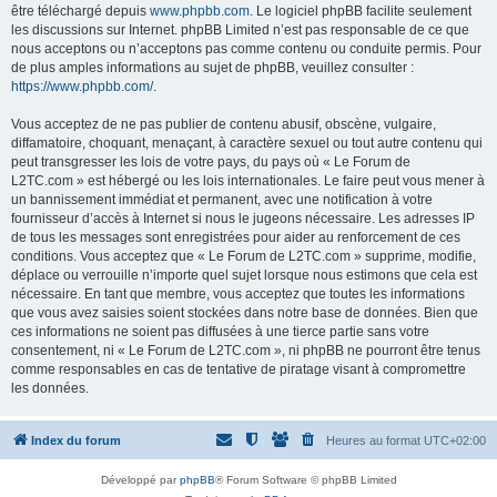
être téléchargé depuis
www.phpbb.com
. Le logiciel phpBB facilite seulement
les discussions sur Internet. phpBB Limited n’est pas responsable de ce que
nous acceptons ou n’acceptons pas comme contenu ou conduite permis. Pour
de plus amples informations au sujet de phpBB, veuillez consulter :
https://www.phpbb.com/
.
Vous acceptez de ne pas publier de contenu abusif, obscène, vulgaire,
diffamatoire, choquant, menaçant, à caractère sexuel ou tout autre contenu qui
peut transgresser les lois de votre pays, du pays où « Le Forum de
L2TC.com » est hébergé ou les lois internationales. Le faire peut vous mener à
un bannissement immédiat et permanent, avec une notification à votre
fournisseur d’accès à Internet si nous le jugeons nécessaire. Les adresses IP
de tous les messages sont enregistrées pour aider au renforcement de ces
conditions. Vous acceptez que « Le Forum de L2TC.com » supprime, modifie,
déplace ou verrouille n’importe quel sujet lorsque nous estimons que cela est
nécessaire. En tant que membre, vous acceptez que toutes les informations
que vous avez saisies soient stockées dans notre base de données. Bien que
ces informations ne soient pas diffusées à une tierce partie sans votre
consentement, ni « Le Forum de L2TC.com », ni phpBB ne pourront être tenus
comme responsables en cas de tentative de piratage visant à compromettre
les données.
Index du forum
Heures au format
UTC+02:00
Développé par
phpBB
® Forum Software © phpBB Limited