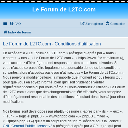
Le Forum de L2TC.com
FAQ
S’enregistrer
Connexion
Index du forum
Le Forum de L2TC.com - Conditions d’utilisation
En accédant à « Le Forum de L2TC.com » (désigné ci-après par « nous »,
« notre », « nos », « Le Forum de L2TC.com », « https://www.l2tc.com/forum »),
vous acceptez d’être légalement responsable des conditions suivantes. Si
vous n’acceptez pas d’être légalement responsable de toutes les conditions
suivantes, alors n’accédez pas et/ou n’utilisez pas « Le Forum de L2TC.com ».
Nous pouvons modifier celles-ci à n’importe quel moment et nous ferons tout
pour que vous en soyez informé, bien qu’il soit prudent de vérifier
régulièrement celles-ci par vous-même. Si vous continuez d’utiliser « Le Forum
de L2TC.com » alors que des changements ont été effectués, vous acceptez
d’être légalement responsable des conditions découlant des mises à jour et/ou
modifications.
Nos forums sont développés par phpBB (désigné ci-après par « ils », « eux »,
« leur », « logiciel phpBB », « www.phpbb.com », « phpBB Limited »,
« Équipes phpBB ») qui est un script libre de forum, déclaré sous la licence «
GNU General Public License v2
» (désigné ci-après par « GPL ») et qui peut