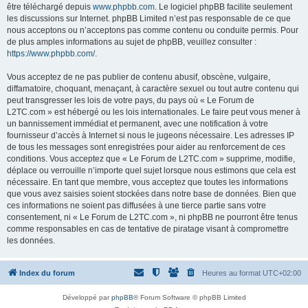
être téléchargé depuis
www.phpbb.com
. Le logiciel phpBB facilite seulement
les discussions sur Internet. phpBB Limited n’est pas responsable de ce que
nous acceptons ou n’acceptons pas comme contenu ou conduite permis. Pour
de plus amples informations au sujet de phpBB, veuillez consulter :
https://www.phpbb.com/
.
Vous acceptez de ne pas publier de contenu abusif, obscène, vulgaire,
diffamatoire, choquant, menaçant, à caractère sexuel ou tout autre contenu qui
peut transgresser les lois de votre pays, du pays où « Le Forum de
L2TC.com » est hébergé ou les lois internationales. Le faire peut vous mener à
un bannissement immédiat et permanent, avec une notification à votre
fournisseur d’accès à Internet si nous le jugeons nécessaire. Les adresses IP
de tous les messages sont enregistrées pour aider au renforcement de ces
conditions. Vous acceptez que « Le Forum de L2TC.com » supprime, modifie,
déplace ou verrouille n’importe quel sujet lorsque nous estimons que cela est
nécessaire. En tant que membre, vous acceptez que toutes les informations
que vous avez saisies soient stockées dans notre base de données. Bien que
ces informations ne soient pas diffusées à une tierce partie sans votre
consentement, ni « Le Forum de L2TC.com », ni phpBB ne pourront être tenus
comme responsables en cas de tentative de piratage visant à compromettre
les données.
Index du forum
Heures au format
UTC+02:00
Développé par
phpBB
® Forum Software © phpBB Limited