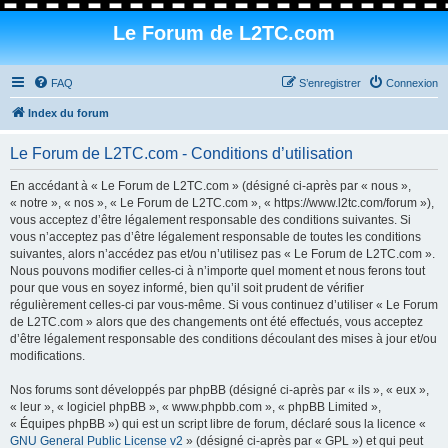
Le Forum de L2TC.com
FAQ
S’enregistrer
Connexion
Index du forum
Le Forum de L2TC.com - Conditions d’utilisation
En accédant à « Le Forum de L2TC.com » (désigné ci-après par « nous »,
« notre », « nos », « Le Forum de L2TC.com », « https://www.l2tc.com/forum »),
vous acceptez d’être légalement responsable des conditions suivantes. Si
vous n’acceptez pas d’être légalement responsable de toutes les conditions
suivantes, alors n’accédez pas et/ou n’utilisez pas « Le Forum de L2TC.com ».
Nous pouvons modifier celles-ci à n’importe quel moment et nous ferons tout
pour que vous en soyez informé, bien qu’il soit prudent de vérifier
régulièrement celles-ci par vous-même. Si vous continuez d’utiliser « Le Forum
de L2TC.com » alors que des changements ont été effectués, vous acceptez
d’être légalement responsable des conditions découlant des mises à jour et/ou
modifications.
Nos forums sont développés par phpBB (désigné ci-après par « ils », « eux »,
« leur », « logiciel phpBB », « www.phpbb.com », « phpBB Limited »,
« Équipes phpBB ») qui est un script libre de forum, déclaré sous la licence «
GNU General Public License v2
» (désigné ci-après par « GPL ») et qui peut