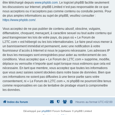
être téléchargé depuis
www.phpbb.com
. Le logiciel phpBB facilite seulement
les discussions sur Internet. phpBB Limited n’est pas responsable de ce que
nous acceptons ou n’acceptons pas comme contenu ou conduite permis. Pour
de plus amples informations au sujet de phpBB, veuillez consulter :
https://www.phpbb.com/
.
Vous acceptez de ne pas publier de contenu abusif, obscène, vulgaire,
diffamatoire, choquant, menaçant, à caractère sexuel ou tout autre contenu qui
peut transgresser les lois de votre pays, du pays où « Le Forum de
L2TC.com » est hébergé ou les lois internationales. Le faire peut vous mener à
un bannissement immédiat et permanent, avec une notification à votre
fournisseur d’accès à Internet si nous le jugeons nécessaire. Les adresses IP
de tous les messages sont enregistrées pour aider au renforcement de ces
conditions. Vous acceptez que « Le Forum de L2TC.com » supprime, modifie,
déplace ou verrouille n’importe quel sujet lorsque nous estimons que cela est
nécessaire. En tant que membre, vous acceptez que toutes les informations
que vous avez saisies soient stockées dans notre base de données. Bien que
ces informations ne soient pas diffusées à une tierce partie sans votre
consentement, ni « Le Forum de L2TC.com », ni phpBB ne pourront être tenus
comme responsables en cas de tentative de piratage visant à compromettre
les données.
Index du forum
Heures au format
UTC+02:00
Développé par
phpBB
® Forum Software © phpBB Limited