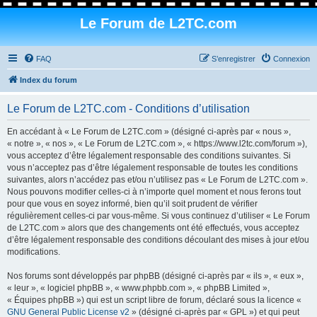
Le Forum de L2TC.com
FAQ
S’enregistrer
Connexion
Index du forum
Le Forum de L2TC.com - Conditions d’utilisation
En accédant à « Le Forum de L2TC.com » (désigné ci-après par « nous »,
« notre », « nos », « Le Forum de L2TC.com », « https://www.l2tc.com/forum »),
vous acceptez d’être légalement responsable des conditions suivantes. Si
vous n’acceptez pas d’être légalement responsable de toutes les conditions
suivantes, alors n’accédez pas et/ou n’utilisez pas « Le Forum de L2TC.com ».
Nous pouvons modifier celles-ci à n’importe quel moment et nous ferons tout
pour que vous en soyez informé, bien qu’il soit prudent de vérifier
régulièrement celles-ci par vous-même. Si vous continuez d’utiliser « Le Forum
de L2TC.com » alors que des changements ont été effectués, vous acceptez
d’être légalement responsable des conditions découlant des mises à jour et/ou
modifications.
Nos forums sont développés par phpBB (désigné ci-après par « ils », « eux »,
« leur », « logiciel phpBB », « www.phpbb.com », « phpBB Limited »,
« Équipes phpBB ») qui est un script libre de forum, déclaré sous la licence «
GNU General Public License v2
» (désigné ci-après par « GPL ») et qui peut