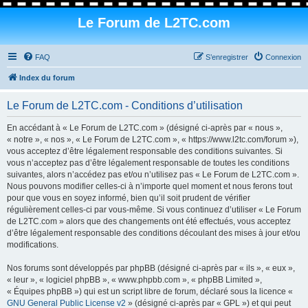
Le Forum de L2TC.com
FAQ
S’enregistrer
Connexion
Index du forum
Le Forum de L2TC.com - Conditions d’utilisation
En accédant à « Le Forum de L2TC.com » (désigné ci-après par « nous »,
« notre », « nos », « Le Forum de L2TC.com », « https://www.l2tc.com/forum »),
vous acceptez d’être légalement responsable des conditions suivantes. Si
vous n’acceptez pas d’être légalement responsable de toutes les conditions
suivantes, alors n’accédez pas et/ou n’utilisez pas « Le Forum de L2TC.com ».
Nous pouvons modifier celles-ci à n’importe quel moment et nous ferons tout
pour que vous en soyez informé, bien qu’il soit prudent de vérifier
régulièrement celles-ci par vous-même. Si vous continuez d’utiliser « Le Forum
de L2TC.com » alors que des changements ont été effectués, vous acceptez
d’être légalement responsable des conditions découlant des mises à jour et/ou
modifications.
Nos forums sont développés par phpBB (désigné ci-après par « ils », « eux »,
« leur », « logiciel phpBB », « www.phpbb.com », « phpBB Limited »,
« Équipes phpBB ») qui est un script libre de forum, déclaré sous la licence «
GNU General Public License v2
» (désigné ci-après par « GPL ») et qui peut