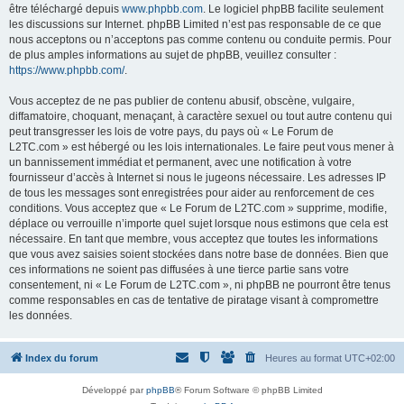
être téléchargé depuis
www.phpbb.com
. Le logiciel phpBB facilite seulement
les discussions sur Internet. phpBB Limited n’est pas responsable de ce que
nous acceptons ou n’acceptons pas comme contenu ou conduite permis. Pour
de plus amples informations au sujet de phpBB, veuillez consulter :
https://www.phpbb.com/
.
Vous acceptez de ne pas publier de contenu abusif, obscène, vulgaire,
diffamatoire, choquant, menaçant, à caractère sexuel ou tout autre contenu qui
peut transgresser les lois de votre pays, du pays où « Le Forum de
L2TC.com » est hébergé ou les lois internationales. Le faire peut vous mener à
un bannissement immédiat et permanent, avec une notification à votre
fournisseur d’accès à Internet si nous le jugeons nécessaire. Les adresses IP
de tous les messages sont enregistrées pour aider au renforcement de ces
conditions. Vous acceptez que « Le Forum de L2TC.com » supprime, modifie,
déplace ou verrouille n’importe quel sujet lorsque nous estimons que cela est
nécessaire. En tant que membre, vous acceptez que toutes les informations
que vous avez saisies soient stockées dans notre base de données. Bien que
ces informations ne soient pas diffusées à une tierce partie sans votre
consentement, ni « Le Forum de L2TC.com », ni phpBB ne pourront être tenus
comme responsables en cas de tentative de piratage visant à compromettre
les données.
Index du forum
Heures au format
UTC+02:00
Développé par
phpBB
® Forum Software © phpBB Limited