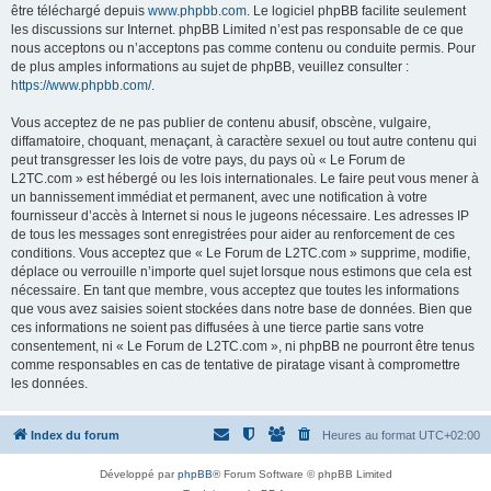
être téléchargé depuis
www.phpbb.com
. Le logiciel phpBB facilite seulement
les discussions sur Internet. phpBB Limited n’est pas responsable de ce que
nous acceptons ou n’acceptons pas comme contenu ou conduite permis. Pour
de plus amples informations au sujet de phpBB, veuillez consulter :
https://www.phpbb.com/
.
Vous acceptez de ne pas publier de contenu abusif, obscène, vulgaire,
diffamatoire, choquant, menaçant, à caractère sexuel ou tout autre contenu qui
peut transgresser les lois de votre pays, du pays où « Le Forum de
L2TC.com » est hébergé ou les lois internationales. Le faire peut vous mener à
un bannissement immédiat et permanent, avec une notification à votre
fournisseur d’accès à Internet si nous le jugeons nécessaire. Les adresses IP
de tous les messages sont enregistrées pour aider au renforcement de ces
conditions. Vous acceptez que « Le Forum de L2TC.com » supprime, modifie,
déplace ou verrouille n’importe quel sujet lorsque nous estimons que cela est
nécessaire. En tant que membre, vous acceptez que toutes les informations
que vous avez saisies soient stockées dans notre base de données. Bien que
ces informations ne soient pas diffusées à une tierce partie sans votre
consentement, ni « Le Forum de L2TC.com », ni phpBB ne pourront être tenus
comme responsables en cas de tentative de piratage visant à compromettre
les données.
Index du forum
Heures au format
UTC+02:00
Développé par
phpBB
® Forum Software © phpBB Limited