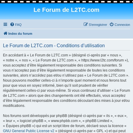
Le Forum de L2TC.com
FAQ
S’enregistrer
Connexion
Index du forum
Le Forum de L2TC.com - Conditions d’utilisation
En accédant à « Le Forum de L2TC.com » (désigné ci-après par « nous »,
« notre », « nos », « Le Forum de L2TC.com », « https://www.l2tc.com/forum »),
vous acceptez d’être légalement responsable des conditions suivantes. Si
vous n’acceptez pas d’être légalement responsable de toutes les conditions
suivantes, alors n’accédez pas et/ou n’utilisez pas « Le Forum de L2TC.com ».
Nous pouvons modifier celles-ci à n’importe quel moment et nous ferons tout
pour que vous en soyez informé, bien qu’il soit prudent de vérifier
régulièrement celles-ci par vous-même. Si vous continuez d’utiliser « Le Forum
de L2TC.com » alors que des changements ont été effectués, vous acceptez
d’être légalement responsable des conditions découlant des mises à jour et/ou
modifications.
Nos forums sont développés par phpBB (désigné ci-après par « ils », « eux »,
« leur », « logiciel phpBB », « www.phpbb.com », « phpBB Limited »,
« Équipes phpBB ») qui est un script libre de forum, déclaré sous la licence «
GNU General Public License v2
» (désigné ci-après par « GPL ») et qui peut