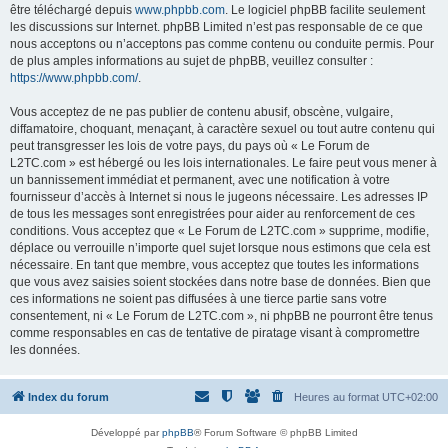
être téléchargé depuis
www.phpbb.com
. Le logiciel phpBB facilite seulement
les discussions sur Internet. phpBB Limited n’est pas responsable de ce que
nous acceptons ou n’acceptons pas comme contenu ou conduite permis. Pour
de plus amples informations au sujet de phpBB, veuillez consulter :
https://www.phpbb.com/
.
Vous acceptez de ne pas publier de contenu abusif, obscène, vulgaire,
diffamatoire, choquant, menaçant, à caractère sexuel ou tout autre contenu qui
peut transgresser les lois de votre pays, du pays où « Le Forum de
L2TC.com » est hébergé ou les lois internationales. Le faire peut vous mener à
un bannissement immédiat et permanent, avec une notification à votre
fournisseur d’accès à Internet si nous le jugeons nécessaire. Les adresses IP
de tous les messages sont enregistrées pour aider au renforcement de ces
conditions. Vous acceptez que « Le Forum de L2TC.com » supprime, modifie,
déplace ou verrouille n’importe quel sujet lorsque nous estimons que cela est
nécessaire. En tant que membre, vous acceptez que toutes les informations
que vous avez saisies soient stockées dans notre base de données. Bien que
ces informations ne soient pas diffusées à une tierce partie sans votre
consentement, ni « Le Forum de L2TC.com », ni phpBB ne pourront être tenus
comme responsables en cas de tentative de piratage visant à compromettre
les données.
Index du forum
Heures au format
UTC+02:00
Développé par
phpBB
® Forum Software © phpBB Limited