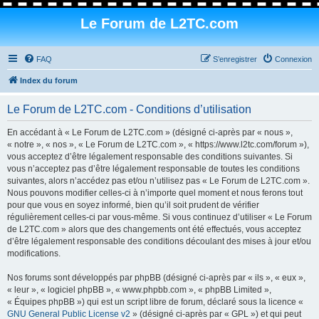
Le Forum de L2TC.com
FAQ
S’enregistrer
Connexion
Index du forum
Le Forum de L2TC.com - Conditions d’utilisation
En accédant à « Le Forum de L2TC.com » (désigné ci-après par « nous »,
« notre », « nos », « Le Forum de L2TC.com », « https://www.l2tc.com/forum »),
vous acceptez d’être légalement responsable des conditions suivantes. Si
vous n’acceptez pas d’être légalement responsable de toutes les conditions
suivantes, alors n’accédez pas et/ou n’utilisez pas « Le Forum de L2TC.com ».
Nous pouvons modifier celles-ci à n’importe quel moment et nous ferons tout
pour que vous en soyez informé, bien qu’il soit prudent de vérifier
régulièrement celles-ci par vous-même. Si vous continuez d’utiliser « Le Forum
de L2TC.com » alors que des changements ont été effectués, vous acceptez
d’être légalement responsable des conditions découlant des mises à jour et/ou
modifications.
Nos forums sont développés par phpBB (désigné ci-après par « ils », « eux »,
« leur », « logiciel phpBB », « www.phpbb.com », « phpBB Limited »,
« Équipes phpBB ») qui est un script libre de forum, déclaré sous la licence «
GNU General Public License v2
» (désigné ci-après par « GPL ») et qui peut