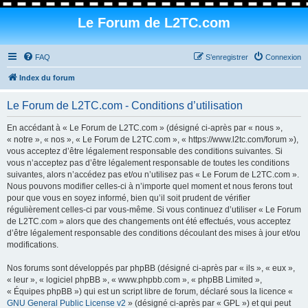
Le Forum de L2TC.com
FAQ
S’enregistrer
Connexion
Index du forum
Le Forum de L2TC.com - Conditions d’utilisation
En accédant à « Le Forum de L2TC.com » (désigné ci-après par « nous »,
« notre », « nos », « Le Forum de L2TC.com », « https://www.l2tc.com/forum »),
vous acceptez d’être légalement responsable des conditions suivantes. Si
vous n’acceptez pas d’être légalement responsable de toutes les conditions
suivantes, alors n’accédez pas et/ou n’utilisez pas « Le Forum de L2TC.com ».
Nous pouvons modifier celles-ci à n’importe quel moment et nous ferons tout
pour que vous en soyez informé, bien qu’il soit prudent de vérifier
régulièrement celles-ci par vous-même. Si vous continuez d’utiliser « Le Forum
de L2TC.com » alors que des changements ont été effectués, vous acceptez
d’être légalement responsable des conditions découlant des mises à jour et/ou
modifications.
Nos forums sont développés par phpBB (désigné ci-après par « ils », « eux »,
« leur », « logiciel phpBB », « www.phpbb.com », « phpBB Limited »,
« Équipes phpBB ») qui est un script libre de forum, déclaré sous la licence «
GNU General Public License v2
» (désigné ci-après par « GPL ») et qui peut