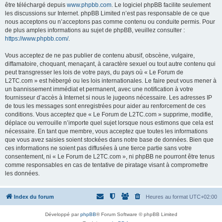
être téléchargé depuis
www.phpbb.com
. Le logiciel phpBB facilite seulement
les discussions sur Internet. phpBB Limited n’est pas responsable de ce que
nous acceptons ou n’acceptons pas comme contenu ou conduite permis. Pour
de plus amples informations au sujet de phpBB, veuillez consulter :
https://www.phpbb.com/
.
Vous acceptez de ne pas publier de contenu abusif, obscène, vulgaire,
diffamatoire, choquant, menaçant, à caractère sexuel ou tout autre contenu qui
peut transgresser les lois de votre pays, du pays où « Le Forum de
L2TC.com » est hébergé ou les lois internationales. Le faire peut vous mener à
un bannissement immédiat et permanent, avec une notification à votre
fournisseur d’accès à Internet si nous le jugeons nécessaire. Les adresses IP
de tous les messages sont enregistrées pour aider au renforcement de ces
conditions. Vous acceptez que « Le Forum de L2TC.com » supprime, modifie,
déplace ou verrouille n’importe quel sujet lorsque nous estimons que cela est
nécessaire. En tant que membre, vous acceptez que toutes les informations
que vous avez saisies soient stockées dans notre base de données. Bien que
ces informations ne soient pas diffusées à une tierce partie sans votre
consentement, ni « Le Forum de L2TC.com », ni phpBB ne pourront être tenus
comme responsables en cas de tentative de piratage visant à compromettre
les données.
Index du forum
Heures au format
UTC+02:00
Développé par
phpBB
® Forum Software © phpBB Limited