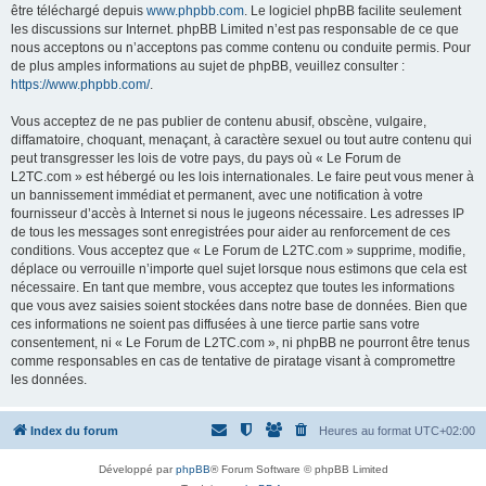
être téléchargé depuis
www.phpbb.com
. Le logiciel phpBB facilite seulement
les discussions sur Internet. phpBB Limited n’est pas responsable de ce que
nous acceptons ou n’acceptons pas comme contenu ou conduite permis. Pour
de plus amples informations au sujet de phpBB, veuillez consulter :
https://www.phpbb.com/
.
Vous acceptez de ne pas publier de contenu abusif, obscène, vulgaire,
diffamatoire, choquant, menaçant, à caractère sexuel ou tout autre contenu qui
peut transgresser les lois de votre pays, du pays où « Le Forum de
L2TC.com » est hébergé ou les lois internationales. Le faire peut vous mener à
un bannissement immédiat et permanent, avec une notification à votre
fournisseur d’accès à Internet si nous le jugeons nécessaire. Les adresses IP
de tous les messages sont enregistrées pour aider au renforcement de ces
conditions. Vous acceptez que « Le Forum de L2TC.com » supprime, modifie,
déplace ou verrouille n’importe quel sujet lorsque nous estimons que cela est
nécessaire. En tant que membre, vous acceptez que toutes les informations
que vous avez saisies soient stockées dans notre base de données. Bien que
ces informations ne soient pas diffusées à une tierce partie sans votre
consentement, ni « Le Forum de L2TC.com », ni phpBB ne pourront être tenus
comme responsables en cas de tentative de piratage visant à compromettre
les données.
Index du forum
Heures au format
UTC+02:00
Développé par
phpBB
® Forum Software © phpBB Limited