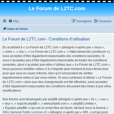
Le Forum de L2TC.com
FAQ
S’enregistrer
Connexion
Index du forum
Le Forum de L2TC.com - Conditions d’utilisation
En accédant à « Le Forum de L2TC.com » (désigné ci-après par « nous »,
« notre », « nos », « Le Forum de L2TC.com », « https://www.l2tc.com/forum »),
vous acceptez d’être légalement responsable des conditions suivantes. Si
vous n’acceptez pas d’être légalement responsable de toutes les conditions
suivantes, alors n’accédez pas et/ou n’utilisez pas « Le Forum de L2TC.com ».
Nous pouvons modifier celles-ci à n’importe quel moment et nous ferons tout
pour que vous en soyez informé, bien qu’il soit prudent de vérifier
régulièrement celles-ci par vous-même. Si vous continuez d’utiliser « Le Forum
de L2TC.com » alors que des changements ont été effectués, vous acceptez
d’être légalement responsable des conditions découlant des mises à jour et/ou
modifications.
Nos forums sont développés par phpBB (désigné ci-après par « ils », « eux »,
« leur », « logiciel phpBB », « www.phpbb.com », « phpBB Limited »,
« Équipes phpBB ») qui est un script libre de forum, déclaré sous la licence «
GNU General Public License v2
» (désigné ci-après par « GPL ») et qui peut