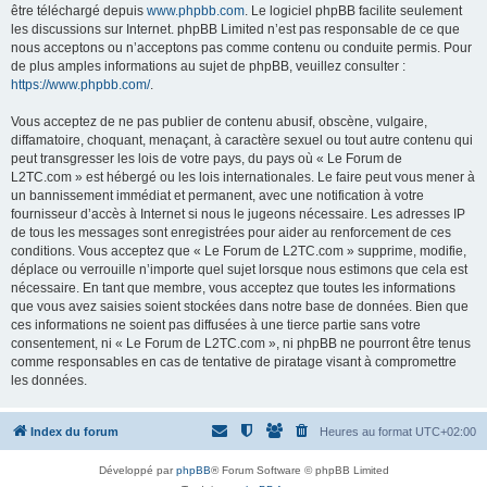
être téléchargé depuis
www.phpbb.com
. Le logiciel phpBB facilite seulement
les discussions sur Internet. phpBB Limited n’est pas responsable de ce que
nous acceptons ou n’acceptons pas comme contenu ou conduite permis. Pour
de plus amples informations au sujet de phpBB, veuillez consulter :
https://www.phpbb.com/
.
Vous acceptez de ne pas publier de contenu abusif, obscène, vulgaire,
diffamatoire, choquant, menaçant, à caractère sexuel ou tout autre contenu qui
peut transgresser les lois de votre pays, du pays où « Le Forum de
L2TC.com » est hébergé ou les lois internationales. Le faire peut vous mener à
un bannissement immédiat et permanent, avec une notification à votre
fournisseur d’accès à Internet si nous le jugeons nécessaire. Les adresses IP
de tous les messages sont enregistrées pour aider au renforcement de ces
conditions. Vous acceptez que « Le Forum de L2TC.com » supprime, modifie,
déplace ou verrouille n’importe quel sujet lorsque nous estimons que cela est
nécessaire. En tant que membre, vous acceptez que toutes les informations
que vous avez saisies soient stockées dans notre base de données. Bien que
ces informations ne soient pas diffusées à une tierce partie sans votre
consentement, ni « Le Forum de L2TC.com », ni phpBB ne pourront être tenus
comme responsables en cas de tentative de piratage visant à compromettre
les données.
Index du forum
Heures au format
UTC+02:00
Développé par
phpBB
® Forum Software © phpBB Limited