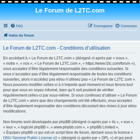
Le Forum de L2TC.com
FAQ
S’enregistrer
Connexion
Index du forum
Le Forum de L2TC.com - Conditions d’utilisation
En accédant à « Le Forum de L2TC.com » (désigné ci-après par « nous »,
« notre », « nos », « Le Forum de L2TC.com », « https://www.l2tc.com/forum »),
vous acceptez d’être légalement responsable des conditions suivantes. Si
vous n’acceptez pas d’être légalement responsable de toutes les conditions
suivantes, alors n’accédez pas et/ou n’utilisez pas « Le Forum de L2TC.com ».
Nous pouvons modifier celles-ci à n’importe quel moment et nous ferons tout
pour que vous en soyez informé, bien qu’il soit prudent de vérifier
régulièrement celles-ci par vous-même. Si vous continuez d’utiliser « Le Forum
de L2TC.com » alors que des changements ont été effectués, vous acceptez
d’être légalement responsable des conditions découlant des mises à jour et/ou
modifications.
Nos forums sont développés par phpBB (désigné ci-après par « ils », « eux »,
« leur », « logiciel phpBB », « www.phpbb.com », « phpBB Limited »,
« Équipes phpBB ») qui est un script libre de forum, déclaré sous la licence «
GNU General Public License v2
» (désigné ci-après par « GPL ») et qui peut