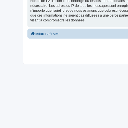
Forum de L2TC.com » est hébergé ou les lois internationales. L
nécessaire. Les adresses IP de tous les messages sont enregi
n’importe quel sujet lorsque nous estimons que cela est néces
que ces informations ne soient pas diffusées à une tierce par
visant à compromettre les données.
Index du forum