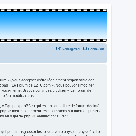
S’enregistrer
Connexion
orum »), vous acceptez d’être légalement responsable des
isez pas « Le Forum de L2TC.com ». Nous pouvons modifier
par vous-même. Si vous continuez d’utiliser « Le Forum de
 et/ou modifications.
 « Équipes phpBB ») qui est un script libre de forum, déclaré
l phpBB facilite seulement les discussions sur Internet. phpBB
 au sujet de phpBB, veuillez consulter :
qui peut transgresser les lois de votre pays, du pays où « Le