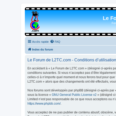
Le F
For
Accès rapide
FAQ
Index du forum
Le Forum de L2TC.com - Conditions d’utilisatio
En accédant à « Le Forum de L2TC.com » (désigné ci-après par 
conditions suivantes. Si vous n’acceptez pas d’être légalemen
celles-ci à n’importe quel moment et nous ferons tout pour que 
L2TC.com » alors que des changements ont été effectués, vous 
Nos forums sont développés par phpBB (désigné ci-après par « i
sous la licence «
GNU General Public License v2
» (désigné ci
Limited n’est pas responsable de ce que nous acceptons ou n’
https://www.phpbb.com/
.
Vous acceptez de ne pas publier de contenu abusif, obscène, vu