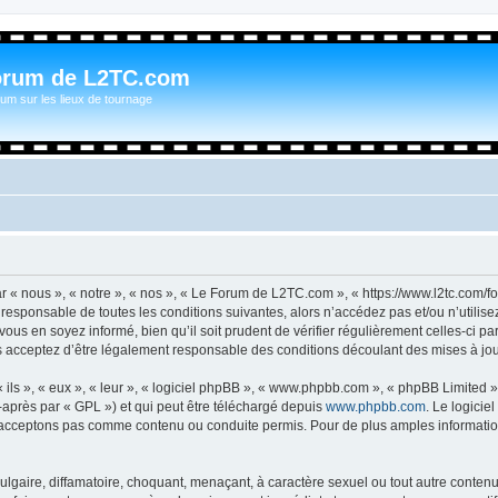
orum de L2TC.com
um sur les lieux de tournage
n
« nous », « notre », « nos », « Le Forum de L2TC.com », « https://www.l2tc.com/f
t responsable de toutes les conditions suivantes, alors n’accédez pas et/ou n’util
vous en soyez informé, bien qu’il soit prudent de vérifier régulièrement celles-ci 
acceptez d’être légalement responsable des conditions découlant des mises à jour
ls », « eux », « leur », « logiciel phpBB », « www.phpbb.com », « phpBB Limited »,
-après par « GPL ») et qui peut être téléchargé depuis
www.phpbb.com
. Le logicie
acceptons pas comme contenu ou conduite permis. Pour de plus amples informations
lgaire, diffamatoire, choquant, menaçant, à caractère sexuel ou tout autre contenu 