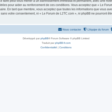
e faire peut vous mener à un bannissement immédiat et permanent, avec une notifica
strées pour aider au renforcement de ces conditions. Vous acceptez que « Le Foru
saire. En tant que membre, vous acceptez que toutes les informations que vous av
tie sans votre consentement, ni « Le Forum de L2TC.com », ni phpBB ne pourront êt
Nous contacter
L’équipe du forum
Développé par
phpBB
® Forum Software © phpBB Limited
Traduit par
phpBB-fr.com
Confidentialité
|
Conditions