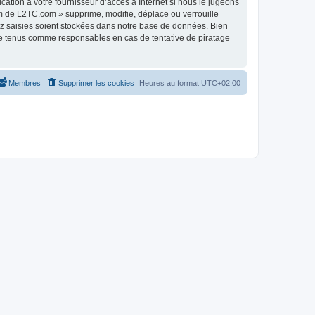
tion à votre fournisseur d’accès à Internet si nous le jugeons
m de L2TC.com » supprime, modifie, déplace ou verrouille
ez saisies soient stockées dans notre base de données. Bien
re tenus comme responsables en cas de tentative de piratage
Membres
Supprimer les cookies
Heures au format
UTC+02:00