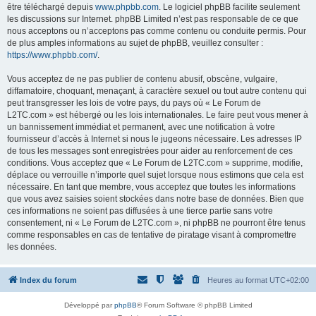
être téléchargé depuis
www.phpbb.com
. Le logiciel phpBB facilite seulement
les discussions sur Internet. phpBB Limited n’est pas responsable de ce que
nous acceptons ou n’acceptons pas comme contenu ou conduite permis. Pour
de plus amples informations au sujet de phpBB, veuillez consulter :
https://www.phpbb.com/
.
Vous acceptez de ne pas publier de contenu abusif, obscène, vulgaire,
diffamatoire, choquant, menaçant, à caractère sexuel ou tout autre contenu qui
peut transgresser les lois de votre pays, du pays où « Le Forum de
L2TC.com » est hébergé ou les lois internationales. Le faire peut vous mener à
un bannissement immédiat et permanent, avec une notification à votre
fournisseur d’accès à Internet si nous le jugeons nécessaire. Les adresses IP
de tous les messages sont enregistrées pour aider au renforcement de ces
conditions. Vous acceptez que « Le Forum de L2TC.com » supprime, modifie,
déplace ou verrouille n’importe quel sujet lorsque nous estimons que cela est
nécessaire. En tant que membre, vous acceptez que toutes les informations
que vous avez saisies soient stockées dans notre base de données. Bien que
ces informations ne soient pas diffusées à une tierce partie sans votre
consentement, ni « Le Forum de L2TC.com », ni phpBB ne pourront être tenus
comme responsables en cas de tentative de piratage visant à compromettre
les données.
Index du forum
Heures au format
UTC+02:00
Développé par
phpBB
® Forum Software © phpBB Limited