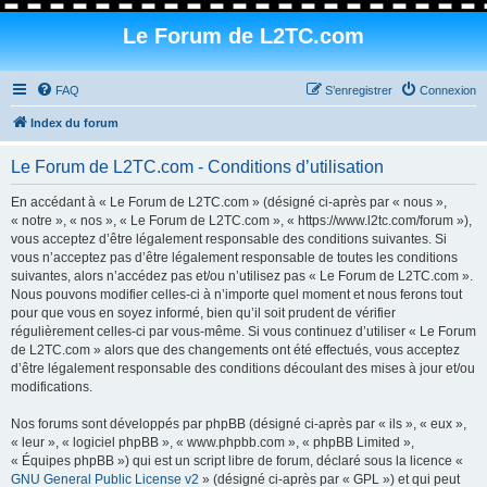
Le Forum de L2TC.com
FAQ
S’enregistrer
Connexion
Index du forum
Le Forum de L2TC.com - Conditions d’utilisation
En accédant à « Le Forum de L2TC.com » (désigné ci-après par « nous »,
« notre », « nos », « Le Forum de L2TC.com », « https://www.l2tc.com/forum »),
vous acceptez d’être légalement responsable des conditions suivantes. Si
vous n’acceptez pas d’être légalement responsable de toutes les conditions
suivantes, alors n’accédez pas et/ou n’utilisez pas « Le Forum de L2TC.com ».
Nous pouvons modifier celles-ci à n’importe quel moment et nous ferons tout
pour que vous en soyez informé, bien qu’il soit prudent de vérifier
régulièrement celles-ci par vous-même. Si vous continuez d’utiliser « Le Forum
de L2TC.com » alors que des changements ont été effectués, vous acceptez
d’être légalement responsable des conditions découlant des mises à jour et/ou
modifications.
Nos forums sont développés par phpBB (désigné ci-après par « ils », « eux »,
« leur », « logiciel phpBB », « www.phpbb.com », « phpBB Limited »,
« Équipes phpBB ») qui est un script libre de forum, déclaré sous la licence «
GNU General Public License v2
» (désigné ci-après par « GPL ») et qui peut