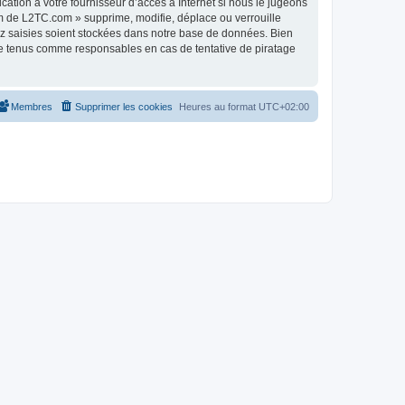
tion à votre fournisseur d’accès à Internet si nous le jugeons
m de L2TC.com » supprime, modifie, déplace ou verrouille
ez saisies soient stockées dans notre base de données. Bien
re tenus comme responsables en cas de tentative de piratage
Membres
Supprimer les cookies
Heures au format
UTC+02:00