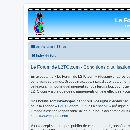
Le F
For
Accès rapide
FAQ
Index du forum
Le Forum de L2TC.com - Conditions d’utilisatio
En accédant à « Le Forum de L2TC.com » (désigné ci-après par 
conditions suivantes. Si vous n’acceptez pas d’être légalemen
celles-ci à n’importe quel moment et nous ferons tout pour que 
L2TC.com » alors que des changements ont été effectués, vous 
Nos forums sont développés par phpBB (désigné ci-après par « i
sous la licence «
GNU General Public License v2
» (désigné ci
Limited n’est pas responsable de ce que nous acceptons ou n’
https://www.phpbb.com/
.
Vous acceptez de ne pas publier de contenu abusif, obscène, vu