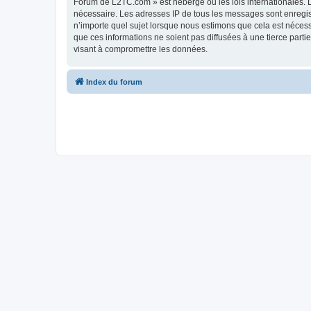
Forum de L2TC.com » est hébergé ou les lois internationales. L
nécessaire. Les adresses IP de tous les messages sont enregi
n’importe quel sujet lorsque nous estimons que cela est néces
que ces informations ne soient pas diffusées à une tierce par
visant à compromettre les données.
Index du forum