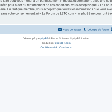
e faire peut vous mener à un bannissement immédiat et permanent, avec une notifica
strées pour aider au renforcement de ces conditions. Vous acceptez que « Le Foru
saire. En tant que membre, vous acceptez que toutes les informations que vous av
tie sans votre consentement, ni « Le Forum de L2TC.com », ni phpBB ne pourront êt
Nous contacter
L’équipe du forum
Développé par
phpBB
® Forum Software © phpBB Limited
Traduit par
phpBB-fr.com
Confidentialité
|
Conditions