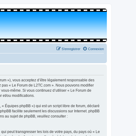
S’enregistrer
Connexion
orum »), vous acceptez d’être légalement responsable des
isez pas « Le Forum de L2TC.com ». Nous pouvons modifier
par vous-même. Si vous continuez d’utiliser « Le Forum de
 et/ou modifications.
 « Équipes phpBB ») qui est un script libre de forum, déclaré
l phpBB facilite seulement les discussions sur Internet. phpBB
 au sujet de phpBB, veuillez consulter :
qui peut transgresser les lois de votre pays, du pays où « Le