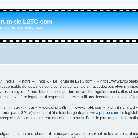
orum de L2TC.com
um sur les lieux de tournage
n
« nous », « notre », « nos », « Le Forum de L2TC.com », « https://www.l2tc.com/f
t responsable de toutes les conditions suivantes, alors n’accédez pas et/ou n’util
vous en soyez informé, bien qu’il soit prudent de vérifier régulièrement celles-ci 
acceptez d’être légalement responsable des conditions découlant des mises à jour
ls », « eux », « leur », « logiciel phpBB », « www.phpbb.com », « phpBB Limited »,
-après par « GPL ») et qui peut être téléchargé depuis
www.phpbb.com
. Le logicie
acceptons pas comme contenu ou conduite permis. Pour de plus amples informations
lgaire, diffamatoire, choquant, menaçant, à caractère sexuel ou tout autre contenu 