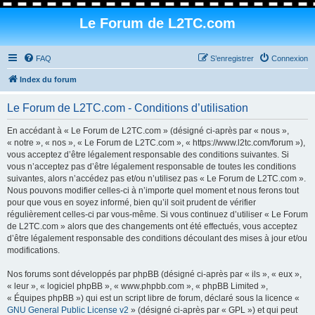
Le Forum de L2TC.com
FAQ
S’enregistrer
Connexion
Index du forum
Le Forum de L2TC.com - Conditions d’utilisation
En accédant à « Le Forum de L2TC.com » (désigné ci-après par « nous »,
« notre », « nos », « Le Forum de L2TC.com », « https://www.l2tc.com/forum »),
vous acceptez d’être légalement responsable des conditions suivantes. Si
vous n’acceptez pas d’être légalement responsable de toutes les conditions
suivantes, alors n’accédez pas et/ou n’utilisez pas « Le Forum de L2TC.com ».
Nous pouvons modifier celles-ci à n’importe quel moment et nous ferons tout
pour que vous en soyez informé, bien qu’il soit prudent de vérifier
régulièrement celles-ci par vous-même. Si vous continuez d’utiliser « Le Forum
de L2TC.com » alors que des changements ont été effectués, vous acceptez
d’être légalement responsable des conditions découlant des mises à jour et/ou
modifications.
Nos forums sont développés par phpBB (désigné ci-après par « ils », « eux »,
« leur », « logiciel phpBB », « www.phpbb.com », « phpBB Limited »,
« Équipes phpBB ») qui est un script libre de forum, déclaré sous la licence «
GNU General Public License v2
» (désigné ci-après par « GPL ») et qui peut