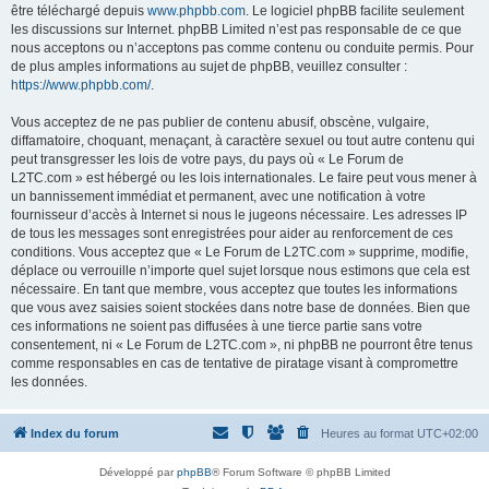
être téléchargé depuis
www.phpbb.com
. Le logiciel phpBB facilite seulement
les discussions sur Internet. phpBB Limited n’est pas responsable de ce que
nous acceptons ou n’acceptons pas comme contenu ou conduite permis. Pour
de plus amples informations au sujet de phpBB, veuillez consulter :
https://www.phpbb.com/
.
Vous acceptez de ne pas publier de contenu abusif, obscène, vulgaire,
diffamatoire, choquant, menaçant, à caractère sexuel ou tout autre contenu qui
peut transgresser les lois de votre pays, du pays où « Le Forum de
L2TC.com » est hébergé ou les lois internationales. Le faire peut vous mener à
un bannissement immédiat et permanent, avec une notification à votre
fournisseur d’accès à Internet si nous le jugeons nécessaire. Les adresses IP
de tous les messages sont enregistrées pour aider au renforcement de ces
conditions. Vous acceptez que « Le Forum de L2TC.com » supprime, modifie,
déplace ou verrouille n’importe quel sujet lorsque nous estimons que cela est
nécessaire. En tant que membre, vous acceptez que toutes les informations
que vous avez saisies soient stockées dans notre base de données. Bien que
ces informations ne soient pas diffusées à une tierce partie sans votre
consentement, ni « Le Forum de L2TC.com », ni phpBB ne pourront être tenus
comme responsables en cas de tentative de piratage visant à compromettre
les données.
Index du forum
Heures au format
UTC+02:00
Développé par
phpBB
® Forum Software © phpBB Limited