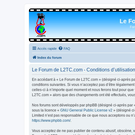
Le F
For
Accès rapide
FAQ
Index du forum
Le Forum de L2TC.com - Conditions d’utilisatio
En accédant à « Le Forum de L2TC.com » (désigné ci-après par 
conditions suivantes. Si vous n’acceptez pas d’être légalemen
celles-ci à n’importe quel moment et nous ferons tout pour que 
L2TC.com » alors que des changements ont été effectués, vous 
Nos forums sont développés par phpBB (désigné ci-après par « i
sous la licence «
GNU General Public License v2
» (désigné ci
Limited n’est pas responsable de ce que nous acceptons ou n’
https://www.phpbb.com/
.
Vous acceptez de ne pas publier de contenu abusif, obscène, vu