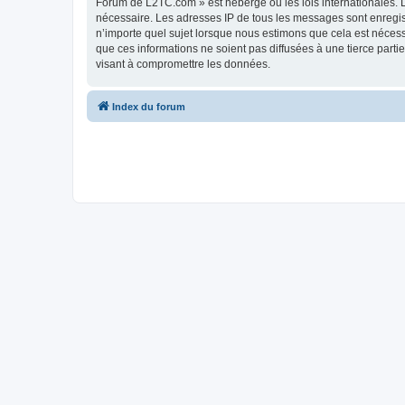
Forum de L2TC.com » est hébergé ou les lois internationales. L
nécessaire. Les adresses IP de tous les messages sont enregi
n’importe quel sujet lorsque nous estimons que cela est néces
que ces informations ne soient pas diffusées à une tierce par
visant à compromettre les données.
Index du forum