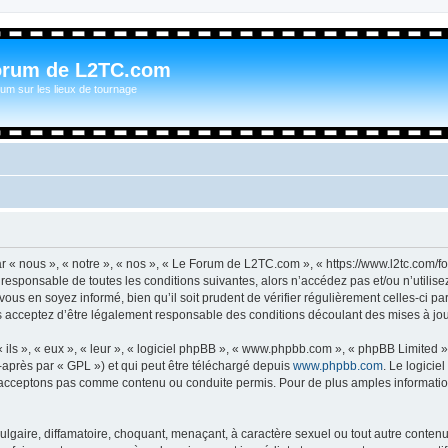
orum de L2TC.com
um sur les lieux de tournage
n
« nous », « notre », « nos », « Le Forum de L2TC.com », « https://www.l2tc.com/f
t responsable de toutes les conditions suivantes, alors n’accédez pas et/ou n’util
vous en soyez informé, bien qu’il soit prudent de vérifier régulièrement celles-ci 
acceptez d’être légalement responsable des conditions découlant des mises à jour
ls », « eux », « leur », « logiciel phpBB », « www.phpbb.com », « phpBB Limited »,
-après par « GPL ») et qui peut être téléchargé depuis
www.phpbb.com
. Le logicie
acceptons pas comme contenu ou conduite permis. Pour de plus amples informations
lgaire, diffamatoire, choquant, menaçant, à caractère sexuel ou tout autre contenu 