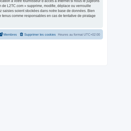
tion à votre fournisseur d’accès à Internet si nous le jugeons
m de L2TC.com » supprime, modifie, déplace ou verrouille
ez saisies soient stockées dans notre base de données. Bien
re tenus comme responsables en cas de tentative de piratage
Membres
Supprimer les cookies
Heures au format
UTC+02:00