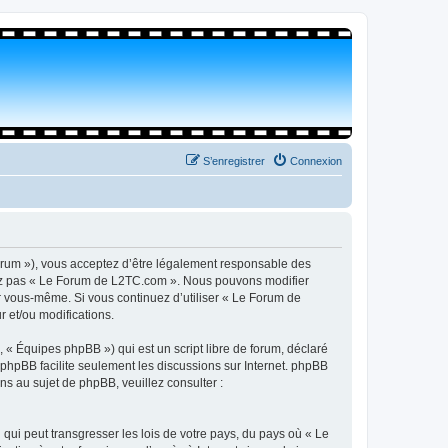
S’enregistrer
Connexion
orum »), vous acceptez d’être légalement responsable des
isez pas « Le Forum de L2TC.com ». Nous pouvons modifier
par vous-même. Si vous continuez d’utiliser « Le Forum de
 et/ou modifications.
 « Équipes phpBB ») qui est un script libre de forum, déclaré
l phpBB facilite seulement les discussions sur Internet. phpBB
 au sujet de phpBB, veuillez consulter :
qui peut transgresser les lois de votre pays, du pays où « Le