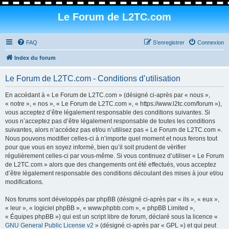
Le Forum de L2TC.com
FAQ
S’enregistrer
Connexion
Index du forum
Le Forum de L2TC.com - Conditions d’utilisation
En accédant à « Le Forum de L2TC.com » (désigné ci-après par « nous »,
« notre », « nos », « Le Forum de L2TC.com », « https://www.l2tc.com/forum »),
vous acceptez d’être légalement responsable des conditions suivantes. Si
vous n’acceptez pas d’être légalement responsable de toutes les conditions
suivantes, alors n’accédez pas et/ou n’utilisez pas « Le Forum de L2TC.com ».
Nous pouvons modifier celles-ci à n’importe quel moment et nous ferons tout
pour que vous en soyez informé, bien qu’il soit prudent de vérifier
régulièrement celles-ci par vous-même. Si vous continuez d’utiliser « Le Forum
de L2TC.com » alors que des changements ont été effectués, vous acceptez
d’être légalement responsable des conditions découlant des mises à jour et/ou
modifications.
Nos forums sont développés par phpBB (désigné ci-après par « ils », « eux »,
« leur », « logiciel phpBB », « www.phpbb.com », « phpBB Limited »,
« Équipes phpBB ») qui est un script libre de forum, déclaré sous la licence «
GNU General Public License v2
» (désigné ci-après par « GPL ») et qui peut