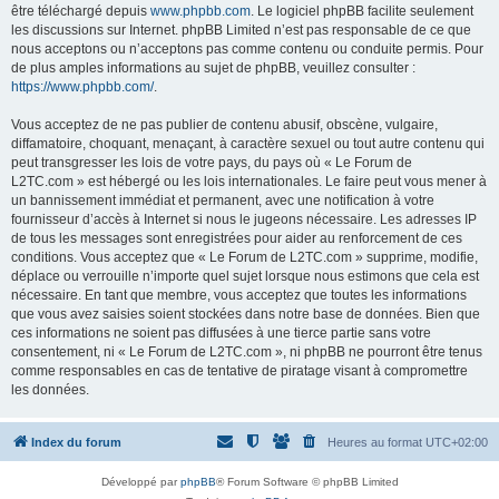
être téléchargé depuis
www.phpbb.com
. Le logiciel phpBB facilite seulement
les discussions sur Internet. phpBB Limited n’est pas responsable de ce que
nous acceptons ou n’acceptons pas comme contenu ou conduite permis. Pour
de plus amples informations au sujet de phpBB, veuillez consulter :
https://www.phpbb.com/
.
Vous acceptez de ne pas publier de contenu abusif, obscène, vulgaire,
diffamatoire, choquant, menaçant, à caractère sexuel ou tout autre contenu qui
peut transgresser les lois de votre pays, du pays où « Le Forum de
L2TC.com » est hébergé ou les lois internationales. Le faire peut vous mener à
un bannissement immédiat et permanent, avec une notification à votre
fournisseur d’accès à Internet si nous le jugeons nécessaire. Les adresses IP
de tous les messages sont enregistrées pour aider au renforcement de ces
conditions. Vous acceptez que « Le Forum de L2TC.com » supprime, modifie,
déplace ou verrouille n’importe quel sujet lorsque nous estimons que cela est
nécessaire. En tant que membre, vous acceptez que toutes les informations
que vous avez saisies soient stockées dans notre base de données. Bien que
ces informations ne soient pas diffusées à une tierce partie sans votre
consentement, ni « Le Forum de L2TC.com », ni phpBB ne pourront être tenus
comme responsables en cas de tentative de piratage visant à compromettre
les données.
Index du forum
Heures au format
UTC+02:00
Développé par
phpBB
® Forum Software © phpBB Limited