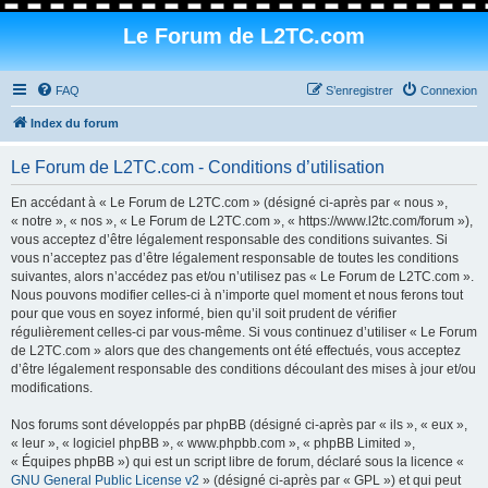
Le Forum de L2TC.com
FAQ
S’enregistrer
Connexion
Index du forum
Le Forum de L2TC.com - Conditions d’utilisation
En accédant à « Le Forum de L2TC.com » (désigné ci-après par « nous »,
« notre », « nos », « Le Forum de L2TC.com », « https://www.l2tc.com/forum »),
vous acceptez d’être légalement responsable des conditions suivantes. Si
vous n’acceptez pas d’être légalement responsable de toutes les conditions
suivantes, alors n’accédez pas et/ou n’utilisez pas « Le Forum de L2TC.com ».
Nous pouvons modifier celles-ci à n’importe quel moment et nous ferons tout
pour que vous en soyez informé, bien qu’il soit prudent de vérifier
régulièrement celles-ci par vous-même. Si vous continuez d’utiliser « Le Forum
de L2TC.com » alors que des changements ont été effectués, vous acceptez
d’être légalement responsable des conditions découlant des mises à jour et/ou
modifications.
Nos forums sont développés par phpBB (désigné ci-après par « ils », « eux »,
« leur », « logiciel phpBB », « www.phpbb.com », « phpBB Limited »,
« Équipes phpBB ») qui est un script libre de forum, déclaré sous la licence «
GNU General Public License v2
» (désigné ci-après par « GPL ») et qui peut