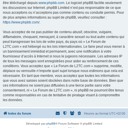
être téléchargé depuis
www.phpbb.com
. Le logiciel phpBB facilite seulement
les discussions sur Internet. phpBB Limited n’est pas responsable de ce que
nous acceptons ou n’acceptons pas comme contenu ou conduite permis. Pour
de plus amples informations au sujet de phpBB, veuillez consulter :
https://www.phpbb.com/
.
Vous acceptez de ne pas publier de contenu abusif, obscène, vulgaire,
diffamatoire, choquant, menaçant, à caractère sexuel ou tout autre contenu qui
peut transgresser les lois de votre pays, du pays où « Le Forum de
L2TC.com » est hébergé ou les lois internationales. Le faire peut vous mener à
un bannissement immédiat et permanent, avec une notification à votre
fournisseur d’accès à Internet si nous le jugeons nécessaire. Les adresses IP
de tous les messages sont enregistrées pour aider au renforcement de ces
conditions. Vous acceptez que « Le Forum de L2TC.com » supprime, modifie,
déplace ou verrouille n’importe quel sujet lorsque nous estimons que cela est
nécessaire. En tant que membre, vous acceptez que toutes les informations
que vous avez saisies soient stockées dans notre base de données. Bien que
ces informations ne soient pas diffusées à une tierce partie sans votre
consentement, ni « Le Forum de L2TC.com », ni phpBB ne pourront être tenus
comme responsables en cas de tentative de piratage visant à compromettre
les données.
Index du forum
Heures au format
UTC+02:00
Développé par
phpBB
® Forum Software © phpBB Limited