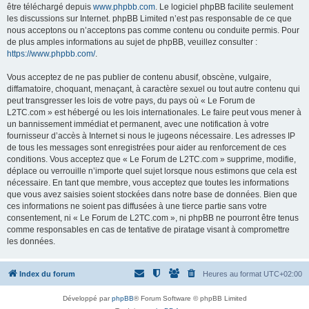
être téléchargé depuis
www.phpbb.com
. Le logiciel phpBB facilite seulement
les discussions sur Internet. phpBB Limited n’est pas responsable de ce que
nous acceptons ou n’acceptons pas comme contenu ou conduite permis. Pour
de plus amples informations au sujet de phpBB, veuillez consulter :
https://www.phpbb.com/
.
Vous acceptez de ne pas publier de contenu abusif, obscène, vulgaire,
diffamatoire, choquant, menaçant, à caractère sexuel ou tout autre contenu qui
peut transgresser les lois de votre pays, du pays où « Le Forum de
L2TC.com » est hébergé ou les lois internationales. Le faire peut vous mener à
un bannissement immédiat et permanent, avec une notification à votre
fournisseur d’accès à Internet si nous le jugeons nécessaire. Les adresses IP
de tous les messages sont enregistrées pour aider au renforcement de ces
conditions. Vous acceptez que « Le Forum de L2TC.com » supprime, modifie,
déplace ou verrouille n’importe quel sujet lorsque nous estimons que cela est
nécessaire. En tant que membre, vous acceptez que toutes les informations
que vous avez saisies soient stockées dans notre base de données. Bien que
ces informations ne soient pas diffusées à une tierce partie sans votre
consentement, ni « Le Forum de L2TC.com », ni phpBB ne pourront être tenus
comme responsables en cas de tentative de piratage visant à compromettre
les données.
Index du forum
Heures au format
UTC+02:00
Développé par
phpBB
® Forum Software © phpBB Limited