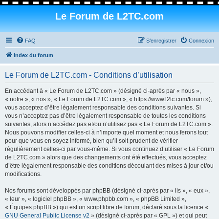
Le Forum de L2TC.com
FAQ
S’enregistrer
Connexion
Index du forum
Le Forum de L2TC.com - Conditions d’utilisation
En accédant à « Le Forum de L2TC.com » (désigné ci-après par « nous »,
« notre », « nos », « Le Forum de L2TC.com », « https://www.l2tc.com/forum »),
vous acceptez d’être légalement responsable des conditions suivantes. Si
vous n’acceptez pas d’être légalement responsable de toutes les conditions
suivantes, alors n’accédez pas et/ou n’utilisez pas « Le Forum de L2TC.com ».
Nous pouvons modifier celles-ci à n’importe quel moment et nous ferons tout
pour que vous en soyez informé, bien qu’il soit prudent de vérifier
régulièrement celles-ci par vous-même. Si vous continuez d’utiliser « Le Forum
de L2TC.com » alors que des changements ont été effectués, vous acceptez
d’être légalement responsable des conditions découlant des mises à jour et/ou
modifications.
Nos forums sont développés par phpBB (désigné ci-après par « ils », « eux »,
« leur », « logiciel phpBB », « www.phpbb.com », « phpBB Limited »,
« Équipes phpBB ») qui est un script libre de forum, déclaré sous la licence «
GNU General Public License v2
» (désigné ci-après par « GPL ») et qui peut