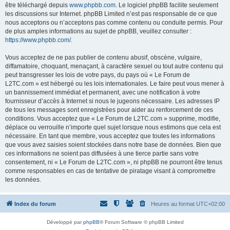
être téléchargé depuis
www.phpbb.com
. Le logiciel phpBB facilite seulement
les discussions sur Internet. phpBB Limited n’est pas responsable de ce que
nous acceptons ou n’acceptons pas comme contenu ou conduite permis. Pour
de plus amples informations au sujet de phpBB, veuillez consulter :
https://www.phpbb.com/
.
Vous acceptez de ne pas publier de contenu abusif, obscène, vulgaire,
diffamatoire, choquant, menaçant, à caractère sexuel ou tout autre contenu qui
peut transgresser les lois de votre pays, du pays où « Le Forum de
L2TC.com » est hébergé ou les lois internationales. Le faire peut vous mener à
un bannissement immédiat et permanent, avec une notification à votre
fournisseur d’accès à Internet si nous le jugeons nécessaire. Les adresses IP
de tous les messages sont enregistrées pour aider au renforcement de ces
conditions. Vous acceptez que « Le Forum de L2TC.com » supprime, modifie,
déplace ou verrouille n’importe quel sujet lorsque nous estimons que cela est
nécessaire. En tant que membre, vous acceptez que toutes les informations
que vous avez saisies soient stockées dans notre base de données. Bien que
ces informations ne soient pas diffusées à une tierce partie sans votre
consentement, ni « Le Forum de L2TC.com », ni phpBB ne pourront être tenus
comme responsables en cas de tentative de piratage visant à compromettre
les données.
Index du forum
Heures au format
UTC+02:00
Développé par
phpBB
® Forum Software © phpBB Limited