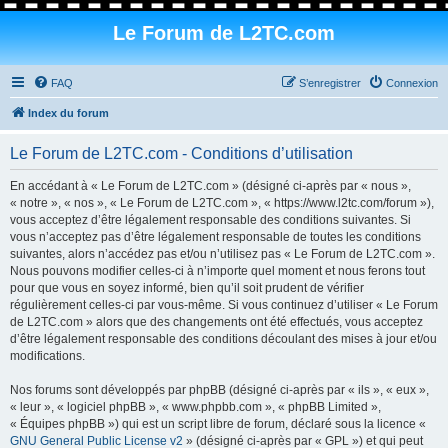
Le Forum de L2TC.com
FAQ
S’enregistrer
Connexion
Index du forum
Le Forum de L2TC.com - Conditions d’utilisation
En accédant à « Le Forum de L2TC.com » (désigné ci-après par « nous »,
« notre », « nos », « Le Forum de L2TC.com », « https://www.l2tc.com/forum »),
vous acceptez d’être légalement responsable des conditions suivantes. Si
vous n’acceptez pas d’être légalement responsable de toutes les conditions
suivantes, alors n’accédez pas et/ou n’utilisez pas « Le Forum de L2TC.com ».
Nous pouvons modifier celles-ci à n’importe quel moment et nous ferons tout
pour que vous en soyez informé, bien qu’il soit prudent de vérifier
régulièrement celles-ci par vous-même. Si vous continuez d’utiliser « Le Forum
de L2TC.com » alors que des changements ont été effectués, vous acceptez
d’être légalement responsable des conditions découlant des mises à jour et/ou
modifications.
Nos forums sont développés par phpBB (désigné ci-après par « ils », « eux »,
« leur », « logiciel phpBB », « www.phpbb.com », « phpBB Limited »,
« Équipes phpBB ») qui est un script libre de forum, déclaré sous la licence «
GNU General Public License v2
» (désigné ci-après par « GPL ») et qui peut