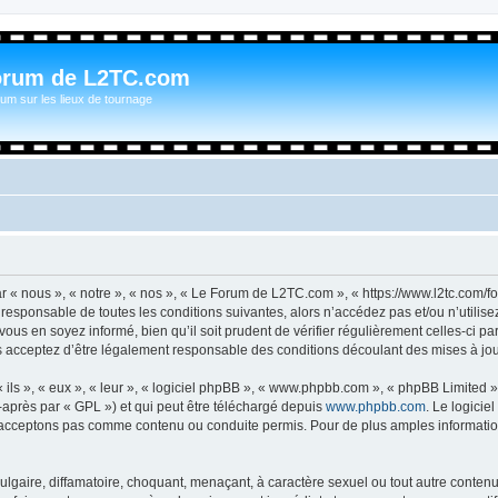
orum de L2TC.com
um sur les lieux de tournage
n
« nous », « notre », « nos », « Le Forum de L2TC.com », « https://www.l2tc.com/f
t responsable de toutes les conditions suivantes, alors n’accédez pas et/ou n’util
vous en soyez informé, bien qu’il soit prudent de vérifier régulièrement celles-ci 
acceptez d’être légalement responsable des conditions découlant des mises à jour
ls », « eux », « leur », « logiciel phpBB », « www.phpbb.com », « phpBB Limited »,
-après par « GPL ») et qui peut être téléchargé depuis
www.phpbb.com
. Le logicie
acceptons pas comme contenu ou conduite permis. Pour de plus amples informations
lgaire, diffamatoire, choquant, menaçant, à caractère sexuel ou tout autre contenu 