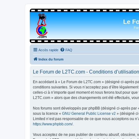
Le F
For
Accès rapide
FAQ
Index du forum
Le Forum de L2TC.com - Conditions d’utilisatio
En accédant à « Le Forum de L2TC.com » (désigné ci-après par 
conditions suivantes. Si vous n’acceptez pas d’être légalemen
celles-ci à n’importe quel moment et nous ferons tout pour que 
L2TC.com » alors que des changements ont été effectués, vous 
Nos forums sont développés par phpBB (désigné ci-après par « i
sous la licence «
GNU General Public License v2
» (désigné ci
Limited n’est pas responsable de ce que nous acceptons ou n’
https://www.phpbb.com/
.
Vous acceptez de ne pas publier de contenu abusif, obscène, vu