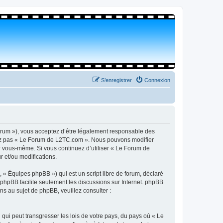
S’enregistrer
Connexion
orum »), vous acceptez d’être légalement responsable des
isez pas « Le Forum de L2TC.com ». Nous pouvons modifier
par vous-même. Si vous continuez d’utiliser « Le Forum de
 et/ou modifications.
 « Équipes phpBB ») qui est un script libre de forum, déclaré
l phpBB facilite seulement les discussions sur Internet. phpBB
 au sujet de phpBB, veuillez consulter :
qui peut transgresser les lois de votre pays, du pays où « Le