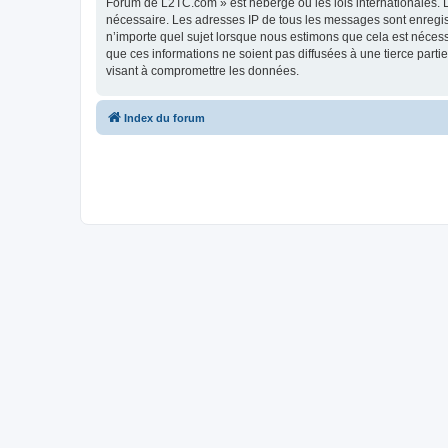
Forum de L2TC.com » est hébergé ou les lois internationales. L
nécessaire. Les adresses IP de tous les messages sont enregi
n’importe quel sujet lorsque nous estimons que cela est néces
que ces informations ne soient pas diffusées à une tierce par
visant à compromettre les données.
Index du forum