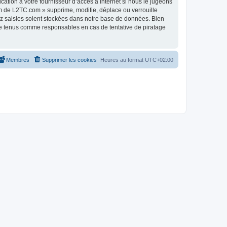
tion à votre fournisseur d’accès à Internet si nous le jugeons
m de L2TC.com » supprime, modifie, déplace ou verrouille
ez saisies soient stockées dans notre base de données. Bien
re tenus comme responsables en cas de tentative de piratage
Membres
Supprimer les cookies
Heures au format
UTC+02:00