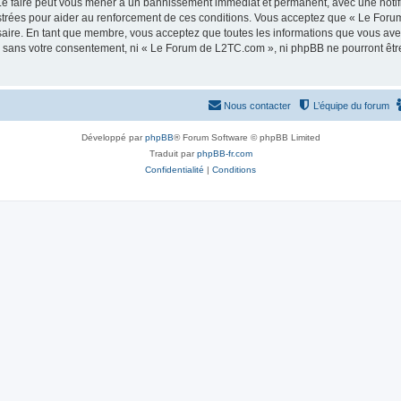
e faire peut vous mener à un bannissement immédiat et permanent, avec une notifica
strées pour aider au renforcement de ces conditions. Vous acceptez que « Le Foru
saire. En tant que membre, vous acceptez que toutes les informations que vous av
tie sans votre consentement, ni « Le Forum de L2TC.com », ni phpBB ne pourront êt
Nous contacter
L’équipe du forum
Développé par
phpBB
® Forum Software © phpBB Limited
Traduit par
phpBB-fr.com
Confidentialité
|
Conditions