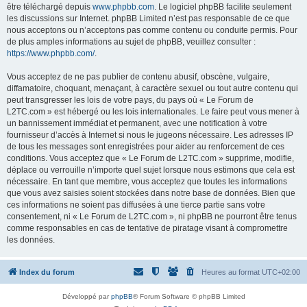
être téléchargé depuis
www.phpbb.com
. Le logiciel phpBB facilite seulement
les discussions sur Internet. phpBB Limited n’est pas responsable de ce que
nous acceptons ou n’acceptons pas comme contenu ou conduite permis. Pour
de plus amples informations au sujet de phpBB, veuillez consulter :
https://www.phpbb.com/
.
Vous acceptez de ne pas publier de contenu abusif, obscène, vulgaire,
diffamatoire, choquant, menaçant, à caractère sexuel ou tout autre contenu qui
peut transgresser les lois de votre pays, du pays où « Le Forum de
L2TC.com » est hébergé ou les lois internationales. Le faire peut vous mener à
un bannissement immédiat et permanent, avec une notification à votre
fournisseur d’accès à Internet si nous le jugeons nécessaire. Les adresses IP
de tous les messages sont enregistrées pour aider au renforcement de ces
conditions. Vous acceptez que « Le Forum de L2TC.com » supprime, modifie,
déplace ou verrouille n’importe quel sujet lorsque nous estimons que cela est
nécessaire. En tant que membre, vous acceptez que toutes les informations
que vous avez saisies soient stockées dans notre base de données. Bien que
ces informations ne soient pas diffusées à une tierce partie sans votre
consentement, ni « Le Forum de L2TC.com », ni phpBB ne pourront être tenus
comme responsables en cas de tentative de piratage visant à compromettre
les données.
Index du forum
Heures au format
UTC+02:00
Développé par
phpBB
® Forum Software © phpBB Limited