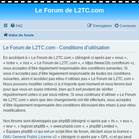
Le Forum de L2TC.com
FAQ
S’enregistrer
Connexion
Index du forum
Le Forum de L2TC.com - Conditions d’utilisation
En accédant à « Le Forum de L2TC.com » (désigné ci-après par « nous »,
« notre », « nos », « Le Forum de L2TC.com », « https://www.l2tc.com/forum »),
vous acceptez d’être légalement responsable des conditions suivantes. Si
vous n’acceptez pas d’être légalement responsable de toutes les conditions
suivantes, alors n’accédez pas et/ou n’utilisez pas « Le Forum de L2TC.com ».
Nous pouvons modifier celles-ci à n’importe quel moment et nous ferons tout
pour que vous en soyez informé, bien qu’il soit prudent de vérifier
régulièrement celles-ci par vous-même. Si vous continuez d’utiliser « Le Forum
de L2TC.com » alors que des changements ont été effectués, vous acceptez
d’être légalement responsable des conditions découlant des mises à jour et/ou
modifications.
Nos forums sont développés par phpBB (désigné ci-après par « ils », « eux »,
« leur », « logiciel phpBB », « www.phpbb.com », « phpBB Limited »,
« Équipes phpBB ») qui est un script libre de forum, déclaré sous la licence «
GNU General Public License v2
» (désigné ci-après par « GPL ») et qui peut