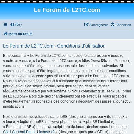
Le Forum de L2TC.com
FAQ
S’enregistrer
Connexion
Index du forum
Le Forum de L2TC.com - Conditions d’utilisation
En accédant à « Le Forum de L2TC.com » (désigné ci-après par « nous »,
« notre », « nos », « Le Forum de L2TC.com », « https://www.l2tc.com/forum »),
vous acceptez d’être légalement responsable des conditions suivantes. Si
vous n’acceptez pas d’être légalement responsable de toutes les conditions
suivantes, alors n’accédez pas et/ou n’utilisez pas « Le Forum de L2TC.com ».
Nous pouvons modifier celles-ci à n’importe quel moment et nous ferons tout
pour que vous en soyez informé, bien qu’il soit prudent de vérifier
régulièrement celles-ci par vous-même. Si vous continuez d’utiliser « Le Forum
de L2TC.com » alors que des changements ont été effectués, vous acceptez
d’être légalement responsable des conditions découlant des mises à jour et/ou
modifications.
Nos forums sont développés par phpBB (désigné ci-après par « ils », « eux »,
« leur », « logiciel phpBB », « www.phpbb.com », « phpBB Limited »,
« Équipes phpBB ») qui est un script libre de forum, déclaré sous la licence «
GNU General Public License v2
» (désigné ci-après par « GPL ») et qui peut