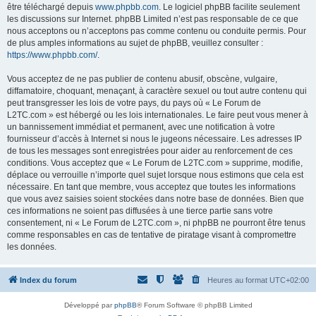
être téléchargé depuis
www.phpbb.com
. Le logiciel phpBB facilite seulement
les discussions sur Internet. phpBB Limited n’est pas responsable de ce que
nous acceptons ou n’acceptons pas comme contenu ou conduite permis. Pour
de plus amples informations au sujet de phpBB, veuillez consulter :
https://www.phpbb.com/
.
Vous acceptez de ne pas publier de contenu abusif, obscène, vulgaire,
diffamatoire, choquant, menaçant, à caractère sexuel ou tout autre contenu qui
peut transgresser les lois de votre pays, du pays où « Le Forum de
L2TC.com » est hébergé ou les lois internationales. Le faire peut vous mener à
un bannissement immédiat et permanent, avec une notification à votre
fournisseur d’accès à Internet si nous le jugeons nécessaire. Les adresses IP
de tous les messages sont enregistrées pour aider au renforcement de ces
conditions. Vous acceptez que « Le Forum de L2TC.com » supprime, modifie,
déplace ou verrouille n’importe quel sujet lorsque nous estimons que cela est
nécessaire. En tant que membre, vous acceptez que toutes les informations
que vous avez saisies soient stockées dans notre base de données. Bien que
ces informations ne soient pas diffusées à une tierce partie sans votre
consentement, ni « Le Forum de L2TC.com », ni phpBB ne pourront être tenus
comme responsables en cas de tentative de piratage visant à compromettre
les données.
Index du forum
Heures au format
UTC+02:00
Développé par
phpBB
® Forum Software © phpBB Limited