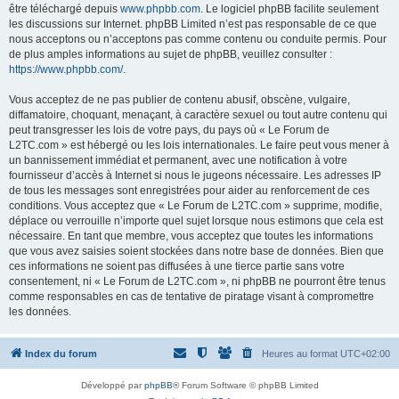
être téléchargé depuis
www.phpbb.com
. Le logiciel phpBB facilite seulement
les discussions sur Internet. phpBB Limited n’est pas responsable de ce que
nous acceptons ou n’acceptons pas comme contenu ou conduite permis. Pour
de plus amples informations au sujet de phpBB, veuillez consulter :
https://www.phpbb.com/
.
Vous acceptez de ne pas publier de contenu abusif, obscène, vulgaire,
diffamatoire, choquant, menaçant, à caractère sexuel ou tout autre contenu qui
peut transgresser les lois de votre pays, du pays où « Le Forum de
L2TC.com » est hébergé ou les lois internationales. Le faire peut vous mener à
un bannissement immédiat et permanent, avec une notification à votre
fournisseur d’accès à Internet si nous le jugeons nécessaire. Les adresses IP
de tous les messages sont enregistrées pour aider au renforcement de ces
conditions. Vous acceptez que « Le Forum de L2TC.com » supprime, modifie,
déplace ou verrouille n’importe quel sujet lorsque nous estimons que cela est
nécessaire. En tant que membre, vous acceptez que toutes les informations
que vous avez saisies soient stockées dans notre base de données. Bien que
ces informations ne soient pas diffusées à une tierce partie sans votre
consentement, ni « Le Forum de L2TC.com », ni phpBB ne pourront être tenus
comme responsables en cas de tentative de piratage visant à compromettre
les données.
Index du forum
Heures au format
UTC+02:00
Développé par
phpBB
® Forum Software © phpBB Limited