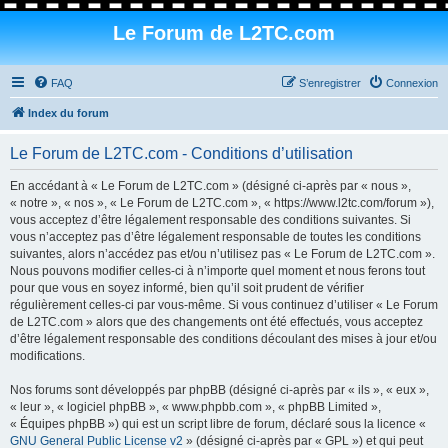
Le Forum de L2TC.com
FAQ
S’enregistrer
Connexion
Index du forum
Le Forum de L2TC.com - Conditions d’utilisation
En accédant à « Le Forum de L2TC.com » (désigné ci-après par « nous »,
« notre », « nos », « Le Forum de L2TC.com », « https://www.l2tc.com/forum »),
vous acceptez d’être légalement responsable des conditions suivantes. Si
vous n’acceptez pas d’être légalement responsable de toutes les conditions
suivantes, alors n’accédez pas et/ou n’utilisez pas « Le Forum de L2TC.com ».
Nous pouvons modifier celles-ci à n’importe quel moment et nous ferons tout
pour que vous en soyez informé, bien qu’il soit prudent de vérifier
régulièrement celles-ci par vous-même. Si vous continuez d’utiliser « Le Forum
de L2TC.com » alors que des changements ont été effectués, vous acceptez
d’être légalement responsable des conditions découlant des mises à jour et/ou
modifications.
Nos forums sont développés par phpBB (désigné ci-après par « ils », « eux »,
« leur », « logiciel phpBB », « www.phpbb.com », « phpBB Limited »,
« Équipes phpBB ») qui est un script libre de forum, déclaré sous la licence «
GNU General Public License v2
» (désigné ci-après par « GPL ») et qui peut