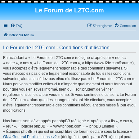
Le Forum de L2TC.com
FAQ
S’enregistrer
Connexion
Index du forum
Le Forum de L2TC.com - Conditions d’utilisation
En accédant à « Le Forum de L2TC.com » (désigné ci-après par « nous »,
« notre », « nos », « Le Forum de L2TC.com », « https://www.l2tc.com/forum »),
vous acceptez d’être légalement responsable des conditions suivantes. Si
vous n’acceptez pas d’être légalement responsable de toutes les conditions
suivantes, alors n’accédez pas et/ou n’utilisez pas « Le Forum de L2TC.com ».
Nous pouvons modifier celles-ci à n’importe quel moment et nous ferons tout
pour que vous en soyez informé, bien qu’il soit prudent de vérifier
régulièrement celles-ci par vous-même. Si vous continuez d’utiliser « Le Forum
de L2TC.com » alors que des changements ont été effectués, vous acceptez
d’être légalement responsable des conditions découlant des mises à jour et/ou
modifications.
Nos forums sont développés par phpBB (désigné ci-après par « ils », « eux »,
« leur », « logiciel phpBB », « www.phpbb.com », « phpBB Limited »,
« Équipes phpBB ») qui est un script libre de forum, déclaré sous la licence «
GNU General Public License v2
» (désigné ci-après par « GPL ») et qui peut