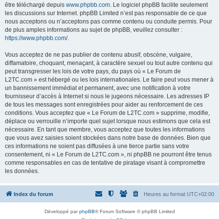
être téléchargé depuis
www.phpbb.com
. Le logiciel phpBB facilite seulement
les discussions sur Internet. phpBB Limited n’est pas responsable de ce que
nous acceptons ou n’acceptons pas comme contenu ou conduite permis. Pour
de plus amples informations au sujet de phpBB, veuillez consulter :
https://www.phpbb.com/
.
Vous acceptez de ne pas publier de contenu abusif, obscène, vulgaire,
diffamatoire, choquant, menaçant, à caractère sexuel ou tout autre contenu qui
peut transgresser les lois de votre pays, du pays où « Le Forum de
L2TC.com » est hébergé ou les lois internationales. Le faire peut vous mener à
un bannissement immédiat et permanent, avec une notification à votre
fournisseur d’accès à Internet si nous le jugeons nécessaire. Les adresses IP
de tous les messages sont enregistrées pour aider au renforcement de ces
conditions. Vous acceptez que « Le Forum de L2TC.com » supprime, modifie,
déplace ou verrouille n’importe quel sujet lorsque nous estimons que cela est
nécessaire. En tant que membre, vous acceptez que toutes les informations
que vous avez saisies soient stockées dans notre base de données. Bien que
ces informations ne soient pas diffusées à une tierce partie sans votre
consentement, ni « Le Forum de L2TC.com », ni phpBB ne pourront être tenus
comme responsables en cas de tentative de piratage visant à compromettre
les données.
Index du forum
Heures au format
UTC+02:00
Développé par
phpBB
® Forum Software © phpBB Limited