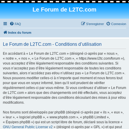
Le Forum de L2TC.com
FAQ
S’enregistrer
Connexion
Index du forum
Le Forum de L2TC.com - Conditions d’utilisation
En accédant à « Le Forum de L2TC.com » (désigné ci-après par « nous »,
« notre », « nos », « Le Forum de L2TC.com », « https://www.l2tc.com/forum »),
vous acceptez d’être légalement responsable des conditions suivantes. Si
vous n’acceptez pas d’être légalement responsable de toutes les conditions
suivantes, alors n’accédez pas et/ou n’utilisez pas « Le Forum de L2TC.com ».
Nous pouvons modifier celles-ci à n’importe quel moment et nous ferons tout
pour que vous en soyez informé, bien qu’il soit prudent de vérifier
régulièrement celles-ci par vous-même. Si vous continuez d’utiliser « Le Forum
de L2TC.com » alors que des changements ont été effectués, vous acceptez
d’être légalement responsable des conditions découlant des mises à jour et/ou
modifications.
Nos forums sont développés par phpBB (désigné ci-après par « ils », « eux »,
« leur », « logiciel phpBB », « www.phpbb.com », « phpBB Limited »,
« Équipes phpBB ») qui est un script libre de forum, déclaré sous la licence «
GNU General Public License v2
» (désigné ci-après par « GPL ») et qui peut