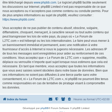
être téléchargé depuis
www.phpbb.com
. Le logiciel phpBB facilite seulement
les discussions sur Internet. phpBB Limited n’est pas responsable de ce que
nous acceptons ou n’acceptons pas comme contenu ou conduite permis. Pour
de plus amples informations au sujet de phpBB, veuillez consulter :
https://www.phpbb.com/
.
Vous acceptez de ne pas publier de contenu abusif, obscène, vulgaire,
diffamatoire, choquant, menaçant, à caractère sexuel ou tout autre contenu qui
peut transgresser les lois de votre pays, du pays où « Le Forum de
L2TC.com » est hébergé ou les lois internationales. Le faire peut vous mener à
un bannissement immédiat et permanent, avec une notification à votre
fournisseur d’accès à Internet si nous le jugeons nécessaire. Les adresses IP
de tous les messages sont enregistrées pour aider au renforcement de ces
conditions. Vous acceptez que « Le Forum de L2TC.com » supprime, modifie,
déplace ou verrouille n’importe quel sujet lorsque nous estimons que cela est
nécessaire. En tant que membre, vous acceptez que toutes les informations
que vous avez saisies soient stockées dans notre base de données. Bien que
ces informations ne soient pas diffusées à une tierce partie sans votre
consentement, ni « Le Forum de L2TC.com », ni phpBB ne pourront être tenus
comme responsables en cas de tentative de piratage visant à compromettre
les données.
Index du forum
Heures au format
UTC+02:00
Développé par
phpBB
® Forum Software © phpBB Limited