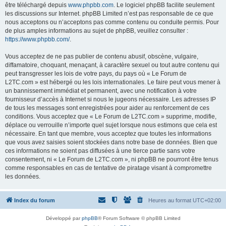
être téléchargé depuis
www.phpbb.com
. Le logiciel phpBB facilite seulement
les discussions sur Internet. phpBB Limited n’est pas responsable de ce que
nous acceptons ou n’acceptons pas comme contenu ou conduite permis. Pour
de plus amples informations au sujet de phpBB, veuillez consulter :
https://www.phpbb.com/
.
Vous acceptez de ne pas publier de contenu abusif, obscène, vulgaire,
diffamatoire, choquant, menaçant, à caractère sexuel ou tout autre contenu qui
peut transgresser les lois de votre pays, du pays où « Le Forum de
L2TC.com » est hébergé ou les lois internationales. Le faire peut vous mener à
un bannissement immédiat et permanent, avec une notification à votre
fournisseur d’accès à Internet si nous le jugeons nécessaire. Les adresses IP
de tous les messages sont enregistrées pour aider au renforcement de ces
conditions. Vous acceptez que « Le Forum de L2TC.com » supprime, modifie,
déplace ou verrouille n’importe quel sujet lorsque nous estimons que cela est
nécessaire. En tant que membre, vous acceptez que toutes les informations
que vous avez saisies soient stockées dans notre base de données. Bien que
ces informations ne soient pas diffusées à une tierce partie sans votre
consentement, ni « Le Forum de L2TC.com », ni phpBB ne pourront être tenus
comme responsables en cas de tentative de piratage visant à compromettre
les données.
Index du forum
Heures au format
UTC+02:00
Développé par
phpBB
® Forum Software © phpBB Limited