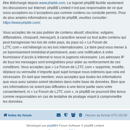
être téléchargé depuis
www.phpbb.com
. Le logiciel phpBB facilite seulement
les discussions sur Internet. phpBB Limited n’est pas responsable de ce que
nous acceptons ou n’acceptons pas comme contenu ou conduite permis. Pour
de plus amples informations au sujet de phpBB, veuillez consulter :
https://www.phpbb.com/
.
Vous acceptez de ne pas publier de contenu abusif, obscène, vulgaire,
diffamatoire, choquant, menaçant, à caractère sexuel ou tout autre contenu qui
peut transgresser les lois de votre pays, du pays où « Le Forum de
L2TC.com » est hébergé ou les lois internationales. Le faire peut vous mener à
un bannissement immédiat et permanent, avec une notification à votre
fournisseur d’accès à Internet si nous le jugeons nécessaire. Les adresses IP
de tous les messages sont enregistrées pour aider au renforcement de ces
conditions. Vous acceptez que « Le Forum de L2TC.com » supprime, modifie,
déplace ou verrouille n’importe quel sujet lorsque nous estimons que cela est
nécessaire. En tant que membre, vous acceptez que toutes les informations
que vous avez saisies soient stockées dans notre base de données. Bien que
ces informations ne soient pas diffusées à une tierce partie sans votre
consentement, ni « Le Forum de L2TC.com », ni phpBB ne pourront être tenus
comme responsables en cas de tentative de piratage visant à compromettre
les données.
Index du forum
Heures au format
UTC+02:00
Développé par
phpBB
® Forum Software © phpBB Limited