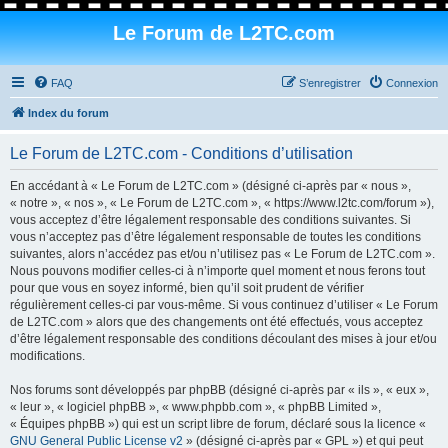
Le Forum de L2TC.com
FAQ
S’enregistrer
Connexion
Index du forum
Le Forum de L2TC.com - Conditions d’utilisation
En accédant à « Le Forum de L2TC.com » (désigné ci-après par « nous »,
« notre », « nos », « Le Forum de L2TC.com », « https://www.l2tc.com/forum »),
vous acceptez d’être légalement responsable des conditions suivantes. Si
vous n’acceptez pas d’être légalement responsable de toutes les conditions
suivantes, alors n’accédez pas et/ou n’utilisez pas « Le Forum de L2TC.com ».
Nous pouvons modifier celles-ci à n’importe quel moment et nous ferons tout
pour que vous en soyez informé, bien qu’il soit prudent de vérifier
régulièrement celles-ci par vous-même. Si vous continuez d’utiliser « Le Forum
de L2TC.com » alors que des changements ont été effectués, vous acceptez
d’être légalement responsable des conditions découlant des mises à jour et/ou
modifications.
Nos forums sont développés par phpBB (désigné ci-après par « ils », « eux »,
« leur », « logiciel phpBB », « www.phpbb.com », « phpBB Limited »,
« Équipes phpBB ») qui est un script libre de forum, déclaré sous la licence «
GNU General Public License v2
» (désigné ci-après par « GPL ») et qui peut