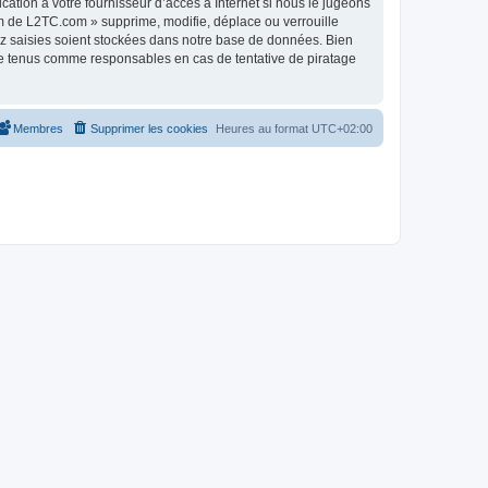
tion à votre fournisseur d’accès à Internet si nous le jugeons
m de L2TC.com » supprime, modifie, déplace ou verrouille
ez saisies soient stockées dans notre base de données. Bien
re tenus comme responsables en cas de tentative de piratage
Membres
Supprimer les cookies
Heures au format
UTC+02:00