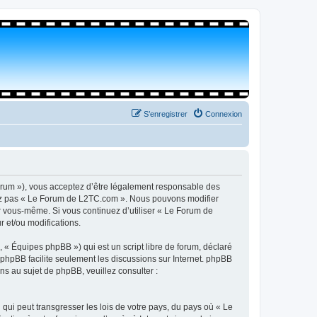
S’enregistrer
Connexion
orum »), vous acceptez d’être légalement responsable des
isez pas « Le Forum de L2TC.com ». Nous pouvons modifier
par vous-même. Si vous continuez d’utiliser « Le Forum de
 et/ou modifications.
 « Équipes phpBB ») qui est un script libre de forum, déclaré
l phpBB facilite seulement les discussions sur Internet. phpBB
 au sujet de phpBB, veuillez consulter :
qui peut transgresser les lois de votre pays, du pays où « Le