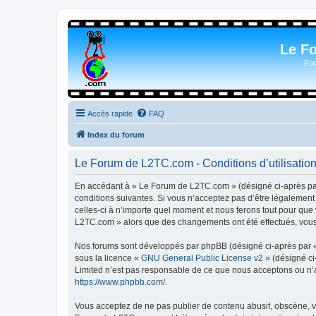
Le F
For
Accès rapide
FAQ
Index du forum
Le Forum de L2TC.com - Conditions d’utilisatio
En accédant à « Le Forum de L2TC.com » (désigné ci-après par 
conditions suivantes. Si vous n’acceptez pas d’être légalemen
celles-ci à n’importe quel moment et nous ferons tout pour que 
L2TC.com » alors que des changements ont été effectués, vous 
Nos forums sont développés par phpBB (désigné ci-après par « i
sous la licence «
GNU General Public License v2
» (désigné ci
Limited n’est pas responsable de ce que nous acceptons ou n’
https://www.phpbb.com/
.
Vous acceptez de ne pas publier de contenu abusif, obscène, vu