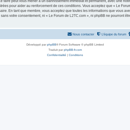
e faire peut vous mener à un bannissement immédiat et permanent, avec une notifica
strées pour aider au renforcement de ces conditions. Vous acceptez que « Le Foru
saire. En tant que membre, vous acceptez que toutes les informations que vous av
tie sans votre consentement, ni « Le Forum de L2TC.com », ni phpBB ne pourront êt
Nous contacter
L’équipe du forum
Développé par
phpBB
® Forum Software © phpBB Limited
Traduit par
phpBB-fr.com
Confidentialité
|
Conditions