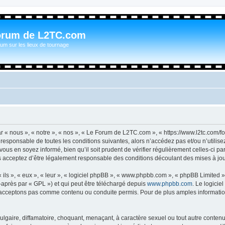
orum de L2TC.com
um sur les lieux de tournage
n
« nous », « notre », « nos », « Le Forum de L2TC.com », « https://www.l2tc.com/f
t responsable de toutes les conditions suivantes, alors n’accédez pas et/ou n’util
vous en soyez informé, bien qu’il soit prudent de vérifier régulièrement celles-ci 
acceptez d’être légalement responsable des conditions découlant des mises à jour
ls », « eux », « leur », « logiciel phpBB », « www.phpbb.com », « phpBB Limited »,
-après par « GPL ») et qui peut être téléchargé depuis
www.phpbb.com
. Le logicie
acceptons pas comme contenu ou conduite permis. Pour de plus amples informations
lgaire, diffamatoire, choquant, menaçant, à caractère sexuel ou tout autre contenu 