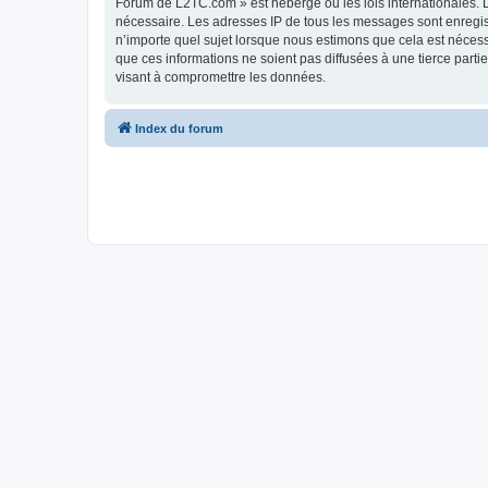
Forum de L2TC.com » est hébergé ou les lois internationales. L
nécessaire. Les adresses IP de tous les messages sont enregi
n’importe quel sujet lorsque nous estimons que cela est néces
que ces informations ne soient pas diffusées à une tierce par
visant à compromettre les données.
Index du forum