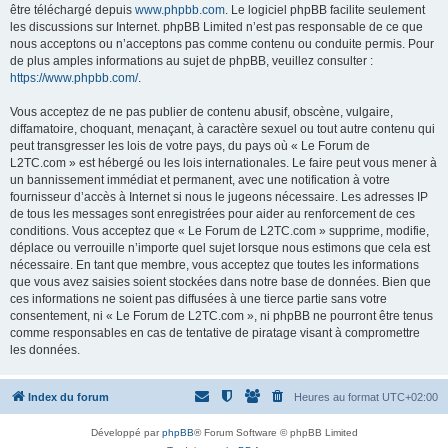
être téléchargé depuis
www.phpbb.com
. Le logiciel phpBB facilite seulement
les discussions sur Internet. phpBB Limited n’est pas responsable de ce que
nous acceptons ou n’acceptons pas comme contenu ou conduite permis. Pour
de plus amples informations au sujet de phpBB, veuillez consulter :
https://www.phpbb.com/
.
Vous acceptez de ne pas publier de contenu abusif, obscène, vulgaire,
diffamatoire, choquant, menaçant, à caractère sexuel ou tout autre contenu qui
peut transgresser les lois de votre pays, du pays où « Le Forum de
L2TC.com » est hébergé ou les lois internationales. Le faire peut vous mener à
un bannissement immédiat et permanent, avec une notification à votre
fournisseur d’accès à Internet si nous le jugeons nécessaire. Les adresses IP
de tous les messages sont enregistrées pour aider au renforcement de ces
conditions. Vous acceptez que « Le Forum de L2TC.com » supprime, modifie,
déplace ou verrouille n’importe quel sujet lorsque nous estimons que cela est
nécessaire. En tant que membre, vous acceptez que toutes les informations
que vous avez saisies soient stockées dans notre base de données. Bien que
ces informations ne soient pas diffusées à une tierce partie sans votre
consentement, ni « Le Forum de L2TC.com », ni phpBB ne pourront être tenus
comme responsables en cas de tentative de piratage visant à compromettre
les données.
Index du forum
Heures au format
UTC+02:00
Développé par
phpBB
® Forum Software © phpBB Limited