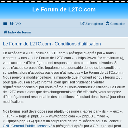
Le Forum de L2TC.com
FAQ
S’enregistrer
Connexion
Index du forum
Le Forum de L2TC.com - Conditions d’utilisation
En accédant à « Le Forum de L2TC.com » (désigné ci-après par « nous »,
« notre », « nos », « Le Forum de L2TC.com », « https://www.l2tc.com/forum »),
vous acceptez d’être légalement responsable des conditions suivantes. Si
vous n’acceptez pas d’être légalement responsable de toutes les conditions
suivantes, alors n’accédez pas et/ou n’utilisez pas « Le Forum de L2TC.com ».
Nous pouvons modifier celles-ci à n’importe quel moment et nous ferons tout
pour que vous en soyez informé, bien qu’il soit prudent de vérifier
régulièrement celles-ci par vous-même. Si vous continuez d’utiliser « Le Forum
de L2TC.com » alors que des changements ont été effectués, vous acceptez
d’être légalement responsable des conditions découlant des mises à jour et/ou
modifications.
Nos forums sont développés par phpBB (désigné ci-après par « ils », « eux »,
« leur », « logiciel phpBB », « www.phpbb.com », « phpBB Limited »,
« Équipes phpBB ») qui est un script libre de forum, déclaré sous la licence «
GNU General Public License v2
» (désigné ci-après par « GPL ») et qui peut