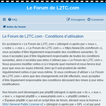
Le Forum de L2TC.com
FAQ
S’enregistrer
Connexion
Index du forum
Le Forum de L2TC.com - Conditions d’utilisation
En accédant à « Le Forum de L2TC.com » (désigné ci-après par « nous »,
« notre », « nos », « Le Forum de L2TC.com », « https://www.l2tc.com/forum »),
vous acceptez d’être légalement responsable des conditions suivantes. Si
vous n’acceptez pas d’être légalement responsable de toutes les conditions
suivantes, alors n’accédez pas et/ou n’utilisez pas « Le Forum de L2TC.com ».
Nous pouvons modifier celles-ci à n’importe quel moment et nous ferons tout
pour que vous en soyez informé, bien qu’il soit prudent de vérifier
régulièrement celles-ci par vous-même. Si vous continuez d’utiliser « Le Forum
de L2TC.com » alors que des changements ont été effectués, vous acceptez
d’être légalement responsable des conditions découlant des mises à jour et/ou
modifications.
Nos forums sont développés par phpBB (désigné ci-après par « ils », « eux »,
« leur », « logiciel phpBB », « www.phpbb.com », « phpBB Limited »,
« Équipes phpBB ») qui est un script libre de forum, déclaré sous la licence «
GNU General Public License v2
» (désigné ci-après par « GPL ») et qui peut