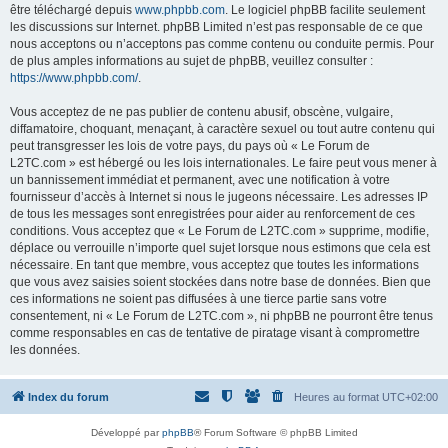
être téléchargé depuis
www.phpbb.com
. Le logiciel phpBB facilite seulement
les discussions sur Internet. phpBB Limited n’est pas responsable de ce que
nous acceptons ou n’acceptons pas comme contenu ou conduite permis. Pour
de plus amples informations au sujet de phpBB, veuillez consulter :
https://www.phpbb.com/
.
Vous acceptez de ne pas publier de contenu abusif, obscène, vulgaire,
diffamatoire, choquant, menaçant, à caractère sexuel ou tout autre contenu qui
peut transgresser les lois de votre pays, du pays où « Le Forum de
L2TC.com » est hébergé ou les lois internationales. Le faire peut vous mener à
un bannissement immédiat et permanent, avec une notification à votre
fournisseur d’accès à Internet si nous le jugeons nécessaire. Les adresses IP
de tous les messages sont enregistrées pour aider au renforcement de ces
conditions. Vous acceptez que « Le Forum de L2TC.com » supprime, modifie,
déplace ou verrouille n’importe quel sujet lorsque nous estimons que cela est
nécessaire. En tant que membre, vous acceptez que toutes les informations
que vous avez saisies soient stockées dans notre base de données. Bien que
ces informations ne soient pas diffusées à une tierce partie sans votre
consentement, ni « Le Forum de L2TC.com », ni phpBB ne pourront être tenus
comme responsables en cas de tentative de piratage visant à compromettre
les données.
Index du forum
Heures au format
UTC+02:00
Développé par
phpBB
® Forum Software © phpBB Limited