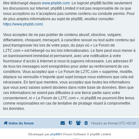
être téléchargé depuis
www.phpbb.com
. Le logiciel phpBB facilite seulement
les discussions sur Internet. phpBB Limited n’est pas responsable de ce que
nous acceptons ou n’acceptons pas comme contenu ou conduite permis. Pour
de plus amples informations au sujet de phpBB, veuillez consulter :
https://www.phpbb.com/
.
Vous acceptez de ne pas publier de contenu abusif, obscène, vulgaire,
diffamatoire, choquant, menaçant, à caractère sexuel ou tout autre contenu qui
peut transgresser les lois de votre pays, du pays où « Le Forum de
L2TC.com » est hébergé ou les lois internationales. Le faire peut vous mener à
un bannissement immédiat et permanent, avec une notification à votre
fournisseur d’accès à Internet si nous le jugeons nécessaire. Les adresses IP
de tous les messages sont enregistrées pour aider au renforcement de ces
conditions. Vous acceptez que « Le Forum de L2TC.com » supprime, modifie,
déplace ou verrouille n’importe quel sujet lorsque nous estimons que cela est
nécessaire. En tant que membre, vous acceptez que toutes les informations
que vous avez saisies soient stockées dans notre base de données. Bien que
ces informations ne soient pas diffusées à une tierce partie sans votre
consentement, ni « Le Forum de L2TC.com », ni phpBB ne pourront être tenus
comme responsables en cas de tentative de piratage visant à compromettre
les données.
Index du forum
Heures au format
UTC+02:00
Développé par
phpBB
® Forum Software © phpBB Limited