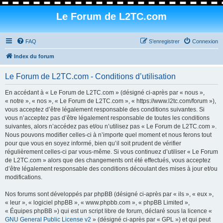
Le Forum de L2TC.com
FAQ
S’enregistrer
Connexion
Index du forum
Le Forum de L2TC.com - Conditions d’utilisation
En accédant à « Le Forum de L2TC.com » (désigné ci-après par « nous »,
« notre », « nos », « Le Forum de L2TC.com », « https://www.l2tc.com/forum »),
vous acceptez d’être légalement responsable des conditions suivantes. Si
vous n’acceptez pas d’être légalement responsable de toutes les conditions
suivantes, alors n’accédez pas et/ou n’utilisez pas « Le Forum de L2TC.com ».
Nous pouvons modifier celles-ci à n’importe quel moment et nous ferons tout
pour que vous en soyez informé, bien qu’il soit prudent de vérifier
régulièrement celles-ci par vous-même. Si vous continuez d’utiliser « Le Forum
de L2TC.com » alors que des changements ont été effectués, vous acceptez
d’être légalement responsable des conditions découlant des mises à jour et/ou
modifications.
Nos forums sont développés par phpBB (désigné ci-après par « ils », « eux »,
« leur », « logiciel phpBB », « www.phpbb.com », « phpBB Limited »,
« Équipes phpBB ») qui est un script libre de forum, déclaré sous la licence «
GNU General Public License v2
» (désigné ci-après par « GPL ») et qui peut