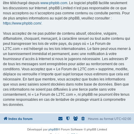
être téléchargé depuis
www.phpbb.com
. Le logiciel phpBB facilite seulement
les discussions sur Internet. phpBB Limited n’est pas responsable de ce que
nous acceptons ou n’acceptons pas comme contenu ou conduite permis. Pour
de plus amples informations au sujet de phpBB, veuillez consulter :
https://www.phpbb.com/
.
Vous acceptez de ne pas publier de contenu abusif, obscène, vulgaire,
diffamatoire, choquant, menaçant, à caractère sexuel ou tout autre contenu qui
peut transgresser les lois de votre pays, du pays où « Le Forum de
L2TC.com » est hébergé ou les lois internationales. Le faire peut vous mener à
un bannissement immédiat et permanent, avec une notification à votre
fournisseur d’accès à Internet si nous le jugeons nécessaire. Les adresses IP
de tous les messages sont enregistrées pour aider au renforcement de ces
conditions. Vous acceptez que « Le Forum de L2TC.com » supprime, modifie,
déplace ou verrouille n’importe quel sujet lorsque nous estimons que cela est
nécessaire. En tant que membre, vous acceptez que toutes les informations
que vous avez saisies soient stockées dans notre base de données. Bien que
ces informations ne soient pas diffusées à une tierce partie sans votre
consentement, ni « Le Forum de L2TC.com », ni phpBB ne pourront être tenus
comme responsables en cas de tentative de piratage visant à compromettre
les données.
Index du forum
Heures au format
UTC+02:00
Développé par
phpBB
® Forum Software © phpBB Limited