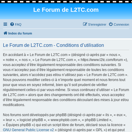
Le Forum de L2TC.com
FAQ
S’enregistrer
Connexion
Index du forum
Le Forum de L2TC.com - Conditions d’utilisation
En accédant à « Le Forum de L2TC.com » (désigné ci-après par « nous »,
« notre », « nos », « Le Forum de L2TC.com », « https://www.l2tc.com/forum »),
vous acceptez d’être légalement responsable des conditions suivantes. Si
vous n’acceptez pas d’être légalement responsable de toutes les conditions
suivantes, alors n’accédez pas et/ou n’utilisez pas « Le Forum de L2TC.com ».
Nous pouvons modifier celles-ci à n’importe quel moment et nous ferons tout
pour que vous en soyez informé, bien qu’il soit prudent de vérifier
régulièrement celles-ci par vous-même. Si vous continuez d’utiliser « Le Forum
de L2TC.com » alors que des changements ont été effectués, vous acceptez
d’être légalement responsable des conditions découlant des mises à jour et/ou
modifications.
Nos forums sont développés par phpBB (désigné ci-après par « ils », « eux »,
« leur », « logiciel phpBB », « www.phpbb.com », « phpBB Limited »,
« Équipes phpBB ») qui est un script libre de forum, déclaré sous la licence «
GNU General Public License v2
» (désigné ci-après par « GPL ») et qui peut